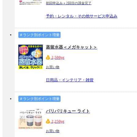
初回申込み＋2回目の課金完了
予約・レンタル・その他サービス申込み
＃ランク別ポイント増量
蒸留水器＜メガキャット＞
2,500pt
お買い物
日用品・インテリア・雑貨
＃ランク別ポイント増量
パリパリキュー ライト
2,250pt
お買い物