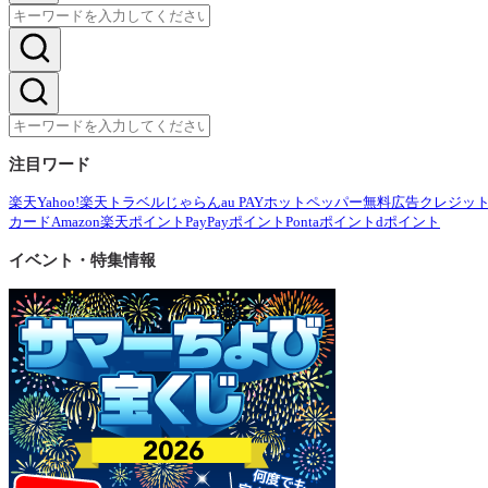
注目ワード
楽天
Yahoo!
楽天トラベル
じゃらん
au PAY
ホットペッパー
無料広告
クレジッ
カード
Amazon
楽天ポイント
PayPayポイント
Pontaポイント
dポイント
イベント・特集情報