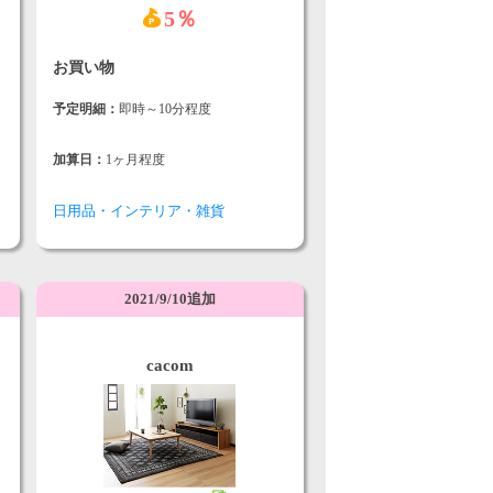
5％
お買い物
予定明細：
即時～10分程度
加算日：
1ヶ月程度
日用品・インテリア・雑貨
2021/9/10追加
cacom