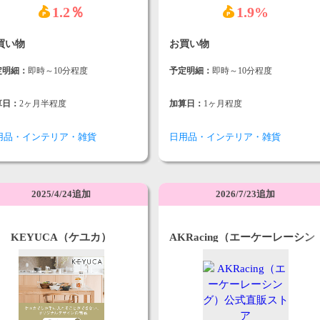
1.2％
1.9%
買い物
お買い物
定明細：
即時～10分程度
予定明細：
即時～10分程度
算日：
2ヶ月半程度
加算日：
1ヶ月程度
用品・インテリア・雑貨
日用品・インテリア・雑貨
2025/4/24追加
2026/7/23追加
KEYUCA（ケユカ）
AKRacing（エーケーレーシン
グ）公式直販ストア