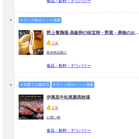
食品・飲料・デリバリー
＃ランク別ポイント増量
野上養鶏場-高級卵の味宝卵・野菜・果物のお取り寄
5％
新規商品購入
食品・飲料・デリバリー
＃何度でも獲得可
＃ランク別ポイント増量
伊萬里牛松尾勝馬牧場
5％
お買い物
食品・飲料・デリバリー