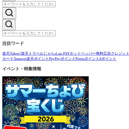
注目ワード
楽天
Yahoo!
楽天トラベル
じゃらん
au PAY
ホットペッパー
無料広告
クレジッ
カード
Amazon
楽天ポイント
PayPayポイント
Pontaポイント
dポイント
イベント・特集情報