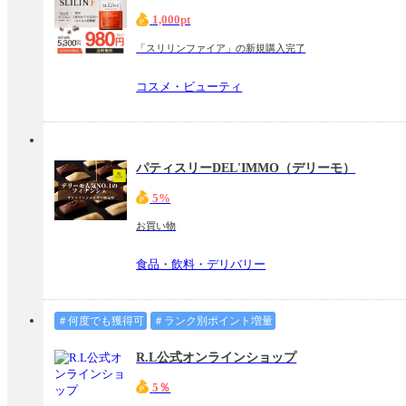
1,000pt
「スリリンファイア」の新規購入完了
コスメ・ビューティ
パティスリーDEL'IMMO（デリーモ）
5%
お買い物
食品・飲料・デリバリー
＃何度でも獲得可
＃ランク別ポイント増量
R.L公式オンラインショップ
5％