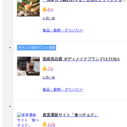
6%
お買い物
食品・飲料・デリバリー
＃ランク別ポイント増量
国産高品質 ボディメイクブランドULTORA
7%
お買い物
食品・飲料・デリバリー
産直通販サイト「食べチョク」
15％