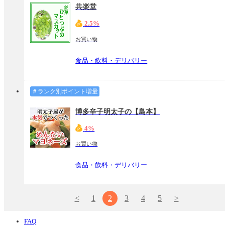
共楽堂
2.5%
お買い物
食品・飲料・デリバリー
＃ランク別ポイント増量
博多辛子明太子の【島本】
4%
お買い物
食品・飲料・デリバリー
<
1
2
3
4
5
>
FAQ