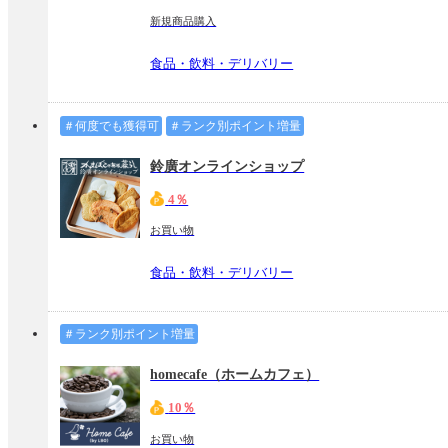
新規商品購入
食品・飲料・デリバリー
＃何度でも獲得可
＃ランク別ポイント増量
鈴廣オンラインショップ
4％
お買い物
食品・飲料・デリバリー
＃ランク別ポイント増量
homecafe（ホームカフェ）
10％
お買い物