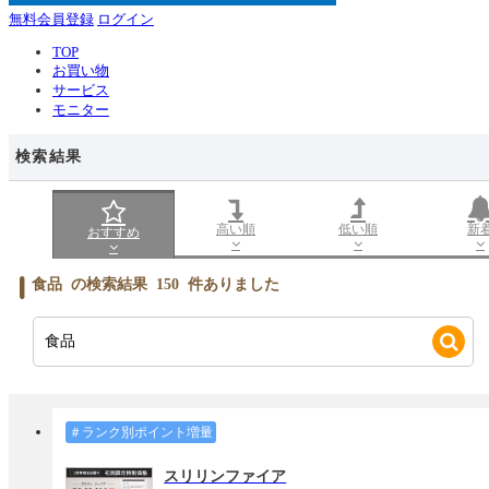
無料会員登録
ログイン
TOP
お買い物
サービス
モニター
検索結果
高い順
低い順
新
おすすめ
食品
の検索結果
150
件ありました
＃ランク別ポイント増量
スリリンファイア