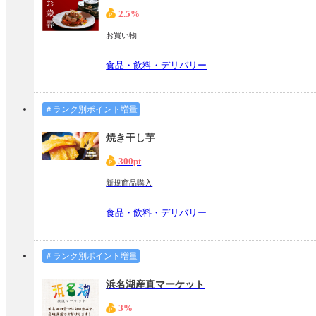
2.5%
お買い物
食品・飲料・デリバリー
＃ランク別ポイント増量
焼き干し芋
300pt
新規商品購入
食品・飲料・デリバリー
＃ランク別ポイント増量
浜名湖産直マーケット
3%