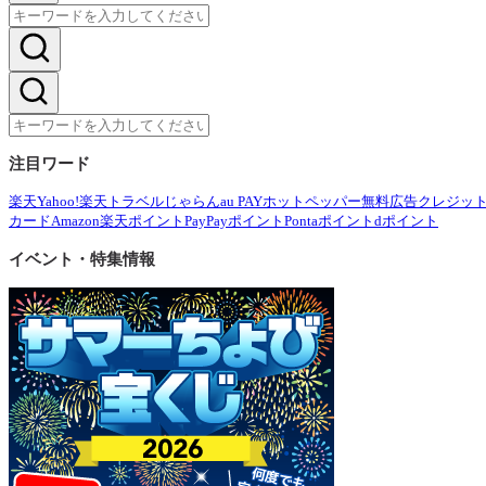
注目ワード
楽天
Yahoo!
楽天トラベル
じゃらん
au PAY
ホットペッパー
無料広告
クレジッ
カード
Amazon
楽天ポイント
PayPayポイント
Pontaポイント
dポイント
イベント・特集情報