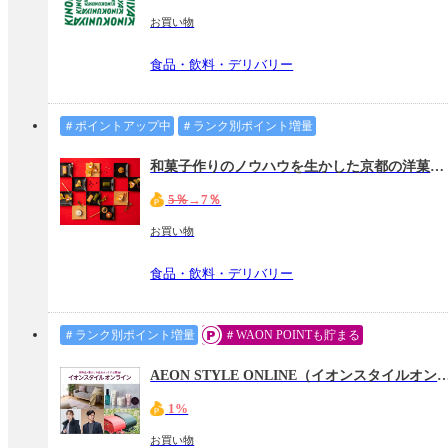
お買い物
食品・飲料・デリバリー
＃ポイントアップ中
＃ランク別ポイント増量
和菓子作りのノウハウを生かした京都の洋菓子店
5％
→7％
お買い物
食品・飲料・デリバリー
＃ランク別ポイント増量
＃WAON POINTも貯まる
AEON STYLE ONLINE（イオンスタ
1%
お買い物