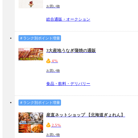
お買い物
総合通販・オークション
＃ランク別ポイント増量
3大産地うなぎ蒲焼の通販
4%
お買い物
食品・飲料・デリバリー
＃ランク別ポイント増量
産直ネットショップ 【北海道ぎょれん】
2.5%
お買い物