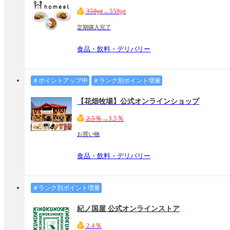
350pt
→550pt
定期購入完了
食品・飲料・デリバリー
＃ポイントアップ中
＃ランク別ポイント増量
【花畑牧場】公式オンラインショップ
2.5％
→3.5％
お買い物
食品・飲料・デリバリー
＃ランク別ポイント増量
紀ノ国屋 公式オンラインストア
2.4％