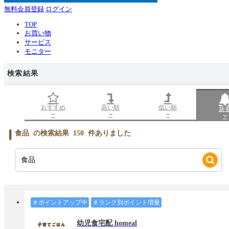
無料会員登録
ログイン
TOP
お買い物
サービス
モニター
検索結果
おすすめ
高い順
低い順
新
食品
の検索結果
150
件ありました
＃ポイントアップ中
＃ランク別ポイント増量
幼児食宅配 homeal