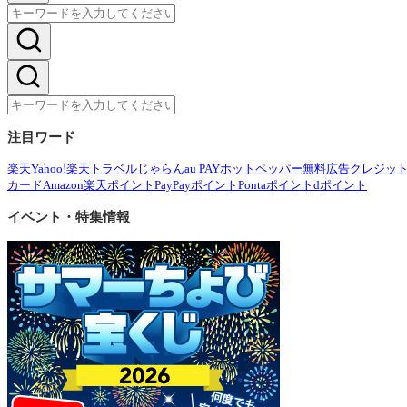
注目ワード
楽天
Yahoo!
楽天トラベル
じゃらん
au PAY
ホットペッパー
無料広告
クレジッ
カード
Amazon
楽天ポイント
PayPayポイント
Pontaポイント
dポイント
イベント・特集情報