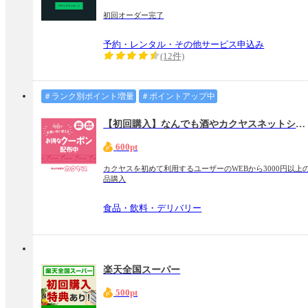
初回オーダー完了
予約・レンタル・その他サービス申込み
(12件)
＃ランク別ポイント増量
＃ポイントアップ中
【初回購入】なんでも酒やカクヤスネットショッピング
600pt
カクヤスを初めて利用するユーザーのWEBから3000円以上
品購入
食品・飲料・デリバリー
楽天全国スーパー
500pt