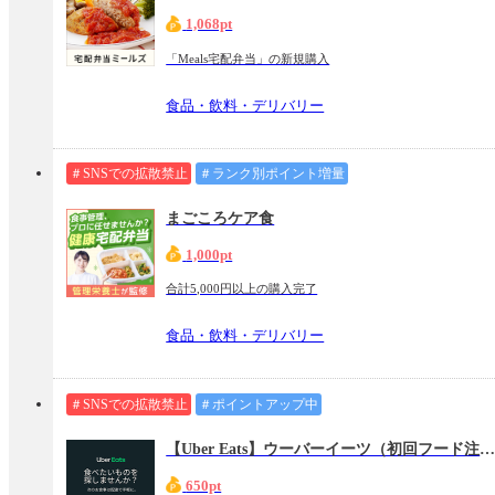
1,068pt
「Meals宅配弁当」の新規購入
食品・飲料・デリバリー
＃SNSでの拡散禁止
＃ランク別ポイント増量
まごころケア食
1,000pt
合計5,000円以上の購入完了
食品・飲料・デリバリー
＃SNSでの拡散禁止
＃ポイントアップ中
【Uber Eats】ウーバーイーツ（初回フード注文
650pt