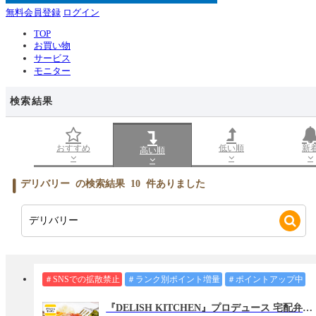
無料会員登録
ログイン
TOP
お買い物
サービス
モニター
検索結果
おすすめ
低い順
新
高い順
デリバリー
の検索結果
10
件ありました
＃SNSでの拡散禁止
＃ランク別ポイント増量
＃ポイントアップ中
『DELISH KITCHEN』プロデュース 宅配弁当Meals