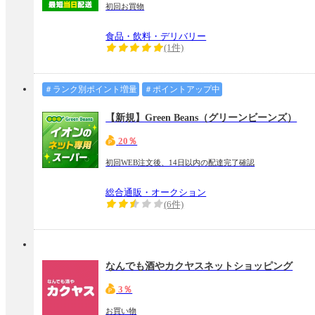
初回お買物
食品・飲料・デリバリー
(1件)
＃ランク別ポイント増量
＃ポイントアップ中
【新規】Green Beans（グリーンビーンズ）
20％
初回WEB注文後、14日以内の配達完了確認
総合通販・オークション
(6件)
なんでも酒やカクヤスネットショッピング
3％
お買い物