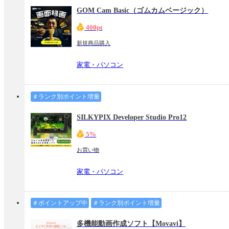
GOM Cam Basic（ゴムカムベージック）
400pt
新規商品購入
家電・パソコン
＃ランク別ポイント増量
SILKYPIX Developer Studio Pro12
5%
お買い物
家電・パソコン
＃ポイントアップ中
＃ランク別ポイント増量
多機能動画作成ソフト【Movavi】