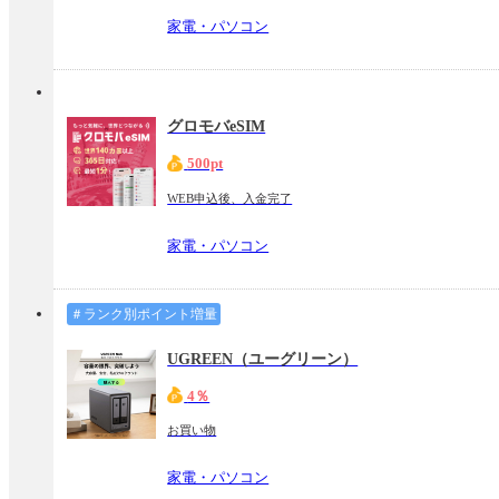
家電・パソコン
グロモバeSIM
500pt
WEB申込後、入金完了
家電・パソコン
＃ランク別ポイント増量
UGREEN（ユーグリーン）
4％
お買い物
家電・パソコン