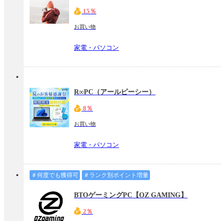
15％
お買い物
家電・パソコン
R∞PC（アールピーシー）
8％
お買い物
家電・パソコン
＃何度でも獲得可
＃ランク別ポイント増量
BTOゲーミングPC【OZ GAMING】
2％