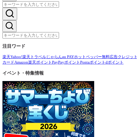
注目ワード
楽天
Yahoo!
楽天トラベル
じゃらん
au PAY
ホットペッパー
無料広告
クレジッ
カード
Amazon
楽天ポイント
PayPayポイント
Pontaポイント
dポイント
イベント・特集情報