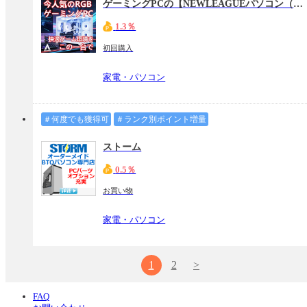
ゲーミングPCの【NEWLEAGUEパソコン（ニューリーグパソコン）】
1.3％
初回購入
家電・パソコン
＃何度でも獲得可
＃ランク別ポイント増量
ストーム
0.5％
お買い物
家電・パソコン
1
2
>
FAQ