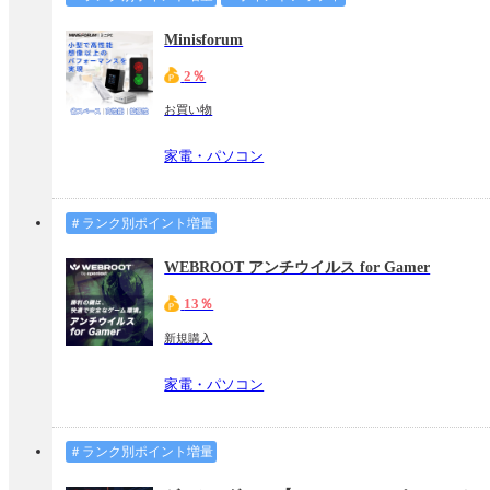
Minisforum
2％
お買い物
家電・パソコン
＃ランク別ポイント増量
WEBROOT アンチウイルス for Gamer
13％
新規購入
家電・パソコン
＃ランク別ポイント増量