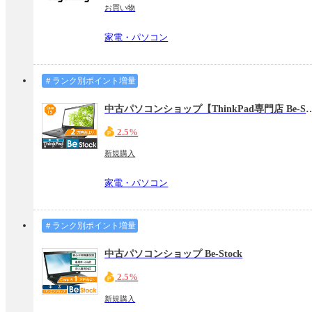
お買い物
家電・パソコン
＃ランク別ポイント増量
中古パソコンショップ【ThinkPad専
2.5%
新規購入
家電・パソコン
＃ランク別ポイント増量
中古パソコンショップ Be-Stock
2.5%
新規購入