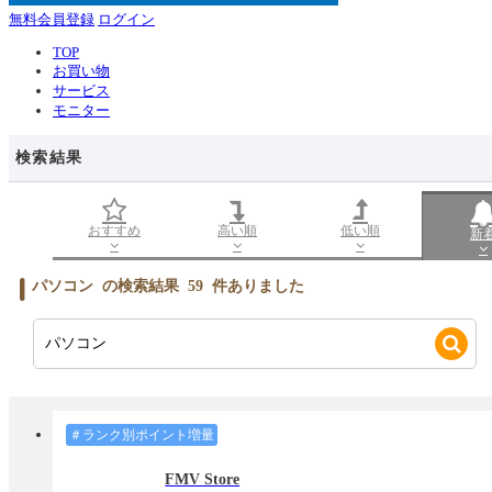
無料会員登録
ログイン
TOP
お買い物
サービス
モニター
検索結果
おすすめ
高い順
低い順
新
パソコン
の検索結果
59
件ありました
＃ランク別ポイント増量
FMV Store