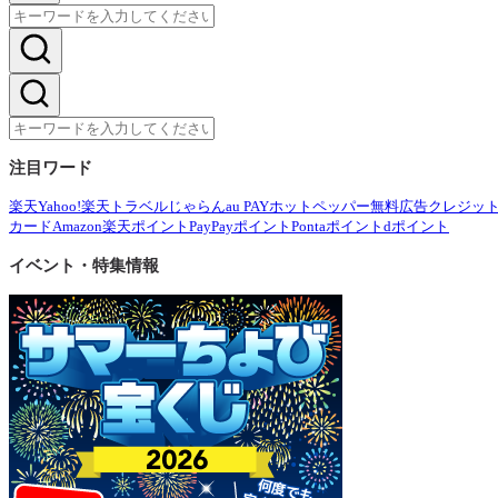
注目ワード
楽天
Yahoo!
楽天トラベル
じゃらん
au PAY
ホットペッパー
無料広告
クレジッ
カード
Amazon
楽天ポイント
PayPayポイント
Pontaポイント
dポイント
イベント・特集情報