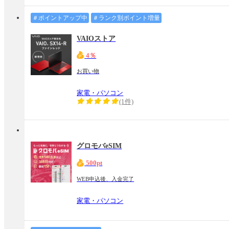
＃ポイントアップ中
＃ランク別ポイント増量
VAIOストア
4％
お買い物
家電・パソコン
(1件)
グロモバeSIM
500pt
WEB申込後、入金完了
家電・パソコン