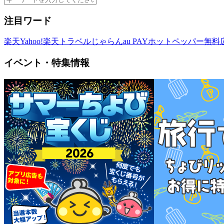
注目ワード
楽天
Yahoo!
楽天トラベル
じゃらん
au PAY
ホットペッパー
無料
イベント・特集情報