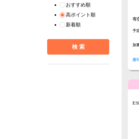
おすすめ順
高ポイント順
有
新着順
予
加
趣
E
リ