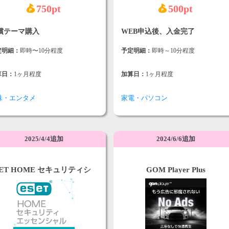
750pt
500pt
償テーマ購入
WEB申込後、入金完了
定明細：
即時〜10分程度
予定明細：
即時～10分程度
算日：
1ヶ月程度
加算日：
1ヶ月程度
味・エンタメ
家電・パソコン
2025/4/4追加
2024/6/6追加
SET HOME セキュリティシ
GOM Player Plus
ーズ