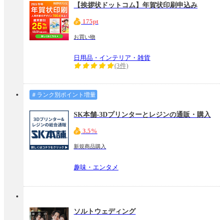
【挨拶状ドットコム】年賀状印刷申込み
175pt
お買い物
日用品・インテリア・雑貨
(3件)
＃ランク別ポイント増量
SK本舗-3Dプリンターとレジンの通販・購入
3.5%
新規商品購入
趣味・エンタメ
ソルトウェディング