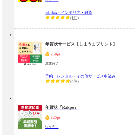
日用品・インテリア・雑貨
(1件)
年賀状サービス【しまうまプリント】
250pt
注文完了
予約・レンタル・その他サービス申込み
(4件)
年賀状『Rakpo』
325pt
注文完了