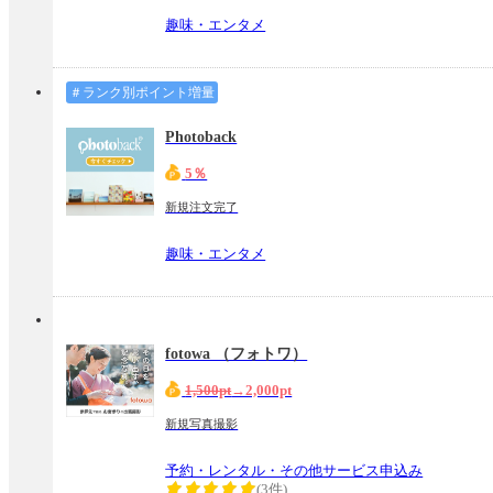
趣味・エンタメ
＃ランク別ポイント増量
Photoback
5％
新規注文完了
趣味・エンタメ
fotowa （フォトワ）
1,500pt
→2,000pt
新規写真撮影
予約・レンタル・その他サービス申込み
(3件)