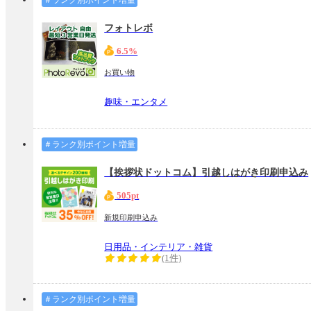
フォトレボ
6.5%
お買い物
趣味・エンタメ
＃ランク別ポイント増量
【挨拶状ドットコム】引越しはがき印刷申込み
505pt
新規印刷申込み
日用品・インテリア・雑貨
(1件)
＃ランク別ポイント増量