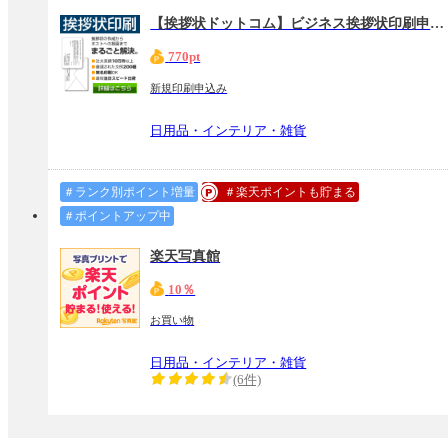
【挨拶状ドットコム】ビジネス挨拶状印刷申込み
770pt
新規印刷申込み
日用品・インテリア・雑貨
＃ランク別ポイント増量
＃楽天ポイントも貯まる
＃ポイントアップ中
楽天写真館
10％
お買い物
日用品・インテリア・雑貨
(6件)