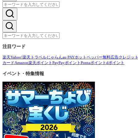
注目ワード
楽天
Yahoo!
楽天トラベル
じゃらん
au PAY
ホットペッパー
無料広告
クレジッ
カード
Amazon
楽天ポイント
PayPayポイント
Pontaポイント
dポイント
イベント・特集情報