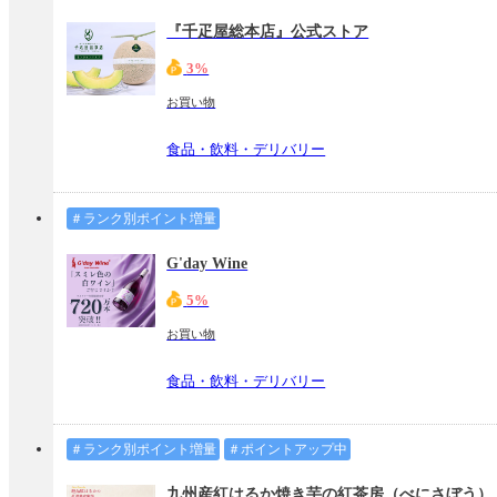
『千疋屋総本店』公式ストア
3%
お買い物
食品・飲料・デリバリー
＃ランク別ポイント増量
G'day Wine
5%
お買い物
食品・飲料・デリバリー
＃ランク別ポイント増量
＃ポイントアップ中
九州産紅はるか焼き芋の紅茶房（べにさぼう）