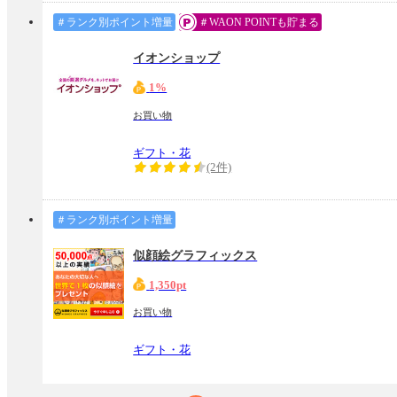
＃ランク別ポイント増量
＃WAON POINTも貯まる
イオンショップ
1%
お買い物
ギフト・花
(2件)
＃ランク別ポイント増量
似顔絵グラフィックス
1,350pt
お買い物
ギフト・花