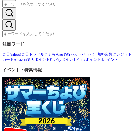
注目ワード
楽天
Yahoo!
楽天トラベル
じゃらん
au PAY
ホットペッパー
無料広告
クレジッ
カード
Amazon
楽天ポイント
PayPayポイント
Pontaポイント
dポイント
イベント・特集情報