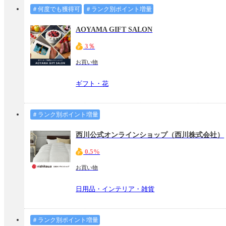
＃何度でも獲得可
＃ランク別ポイント増量
AOYAMA GIFT SALON
3％
お買い物
ギフト・花
＃ランク別ポイント増量
西川公式オンラインショップ（西川株式会社）
0.5%
お買い物
日用品・インテリア・雑貨
＃ランク別ポイント増量