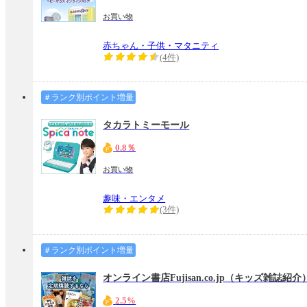
お買い物
赤ちゃん・子供・マタニティ
(4件)
＃ランク別ポイント増量
タカラトミーモール
0.8％
お買い物
趣味・エンタメ
(3件)
＃ランク別ポイント増量
オンライン書店Fujisan.co.jp（キッズ雑誌紹介
2.5%