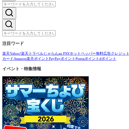
注目ワード
楽天
Yahoo!
楽天トラベル
じゃらん
au PAY
ホットペッパー
無料広告
クレジッ
カード
Amazon
楽天ポイント
PayPayポイント
Pontaポイント
dポイント
イベント・特集情報