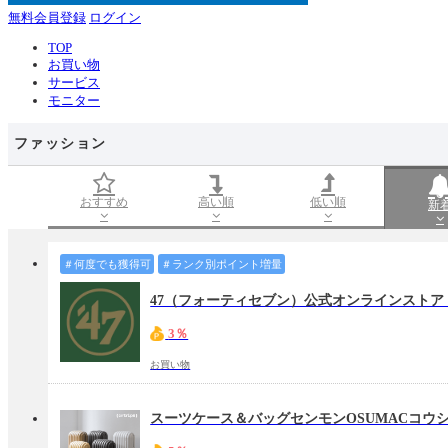
無料会員登録
ログイン
TOP
お買い物
サービス
モニター
ファッション
おすすめ
高い順
低い順
新
＃何度でも獲得可
＃ランク別ポイント増量
47（フォーティセブン）公式オンラインスト
3％
お買い物