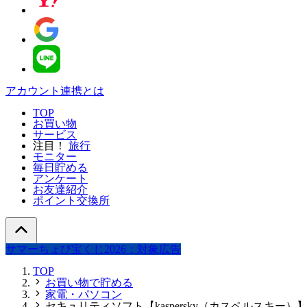
アカウント連携とは
TOP
お買い物
サービス
注目！
旅行
モニター
毎日貯める
アンケート
お友達紹介
ポイント交換所
サマーちょび宝くじ2026：対象広告
TOP
お買い物で貯める
家電・パソコン
セキュリティソフト【kaspersky（カスペルスキー）