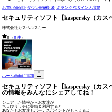
お買い物保証
ダウン報酬対象
＃ランク別ポイント増量
セキュリティソフト【kaspersky（カ
株式会社カスペルスキー
0
（
0 件
）
ホーム画面に追加
セキュリティソフト【kaspersky（カ
の情報をみんなにシェアしてね！
シェアした情報からお友達が
ちょびリッチに登録＆利用すると
あなたもお友達も
ボーナスポイント
がもらえるよ！