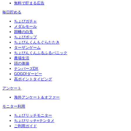
無料で貯まる広告
毎日貯める
ちょびガチャ
メダルモール
因幡の白兎
ちょびポップ
ちょびんくんもぐらたたき
ターザンゲーム
ちょびんくんふるふるパニック
農場生活
頭の体操
ナンバーズDX
GOGO!ダービー
高ポイントタイピング
アンケート
海外アンケート＆オファー
モニター利用
ちょびリッチモニター
ちょびリッチ×テンタメ
ご利用ガイド