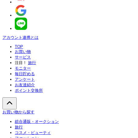
アカウント連携とは
TOP
お買い物
サービス
注目！
旅行
モニター
毎日貯める
アンケート
お友達紹介
ポイント交換所
お買い物から探す
総合通販・オークション
旅行
コスメ・ビューティ