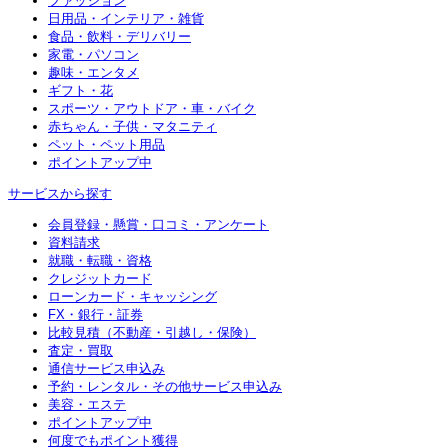
ファッション
日用品・インテリア・雑貨
食品・飲料・デリバリー
家電・パソコン
趣味・エンタメ
ギフト・花
スポーツ・アウトドア・車・バイク
赤ちゃん・子供・マタニティ
ペット・ペット用品
ポイントアップ中
サービスから探す
会員登録・懸賞・口コミ・アンケート
資料請求
就職・転職・資格
クレジットカード
ローンカード・キャッシング
FX・銀行・証券
比較見積（不動産・引越し・保険）
査定・買取
通信サービス申込み
予約・レンタル・その他サービス申込み
美容・エステ
ポイントアップ中
何度でもポイント獲得