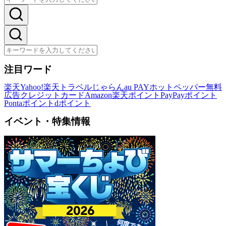
注目ワード
楽天
Yahoo!
楽天トラベル
じゃらん
au PAY
ホットペッパー
無料
広告
クレジットカード
Amazon
楽天ポイント
PayPayポイント
Pontaポイント
dポイント
イベント・特集情報