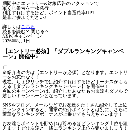
期間中にエントリー&対象広告のアクションで
宝くじ番号を一枚発行！
利用すればするほど、ポイント当選確率UP⤴
是非ご参加ください♪
詳しくは
こちら
続きを読む
閉じる
NEW!
キャンペーン
2026年8月1日
【エントリー必須】「ダブルランキングキャンペ
ーン」開催中♪
※紹介者の方は【エントリーが必須】となります。エントリ
ーをお忘れなく！
現在、ちょびリッチでは紹介すればするほどボーナスがもら
える【ダブルランキングキャンペーン】を開催中！
今回のキャンペーンは、紹介したあなたもお友達もダブルで
嬉しいキャンペーンとなっています。
SNSやブログ、メールなどでお友達をたくさん紹介して上位
にランクインすると、通常の紹介ポイントとは別に、さらに
豪華なランキングボーナスが上乗せでもらえちゃいます！
お友達もポイントを貯めれば貯めるほどランキング上位を狙
えます！ぜひ友達と一緒にランキング上位を狙いましょう！