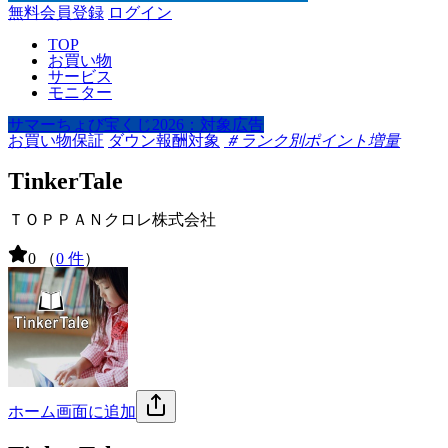
無料会員登録
ログイン
TOP
お買い物
サービス
モニター
サマーちょび宝くじ2026：対象広告
お買い物保証
ダウン報酬対象
＃ランク別ポイント増量
TinkerTale
ＴＯＰＰＡＮクロレ株式会社
0
（
0 件
）
ホーム画面に追加