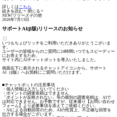
詳しくは
こちら
続きを読む
閉じる
NEW!
リリース
その他
2026年7月13日
サポートAI(β版)リリースのお知らせ
いつもちょびリッチをご利用いただきありがとうございま
す。
ユーザーの皆様からのご質問に24時間いつでもスピーディー
にお答えするため、
サイト内にAIチャットボットを導入いたしました。
画面右下に表示されるチャットアイコンから、サポート
AI（β版）へお気軽にご質問いただけます。
■チャットボットの注意事項
・個人情報は入力しないでください
・ポイントの調査依頼はできません
「ポイントが反映されない」等の個別の調査依頼は、AIで
は対応できません。お手数ですが、従来通り【お問い合わせ
フォーム】より必要事項を添えてご依頼ください。
・AIによる自動回答のため、AIの性質上、不正確な回答を
出力する場合がございます。