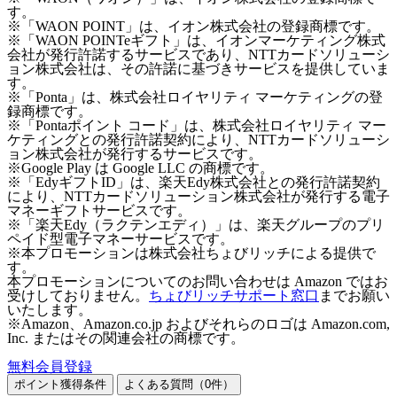
す。
※「WAON POINT」は、イオン株式会社の登録商標です。
※「WAON POINTeギフト」は、イオンマーケティング株式
会社が発行許諾するサービスであり、NTTカードソリューシ
ョン株式会社は、その許諾に基づきサービスを提供していま
す。
※「Ponta」は、株式会社ロイヤリティ マーケティングの登
録商標です。
※「Pontaポイント コード」は、株式会社ロイヤリティ マー
ケティングとの発行許諾契約により、NTTカードソリューシ
ョン株式会社が発行するサービスです。
※Google Play は Google LLC の商標です。
※「EdyギフトID」は、楽天Edy株式会社との発行許諾契約
により、NTTカードソリューション株式会社が発行する電子
マネーギフトサービスです。
※「楽天Edy（ラクテンエディ）」は、楽天グループのプリ
ペイド型電子マネーサービスです。
※本プロモーションは株式会社ちょびリッチによる提供で
す。
本プロモーションについてのお問い合わせは Amazon ではお
受けしておりません。
ちょびリッチサポート窓口
までお願い
いたします。
※Amazon、Amazon.co.jp およびそれらのロゴは Amazon.com,
Inc. またはその関連会社の商標です。
無料会員登録
ポイント獲得条件
よくある質問（
0
件）