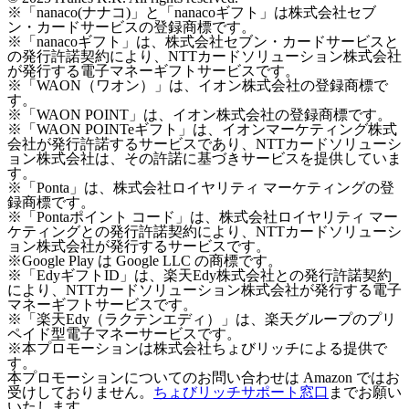
※「nanaco(ナナコ)」と「nanacoギフト」は株式会社セブ
ン・カードサービスの登録商標です。
※「nanacoギフト」は、株式会社セブン・カードサービスと
の発行許諾契約により、NTTカードソリューション株式会社
が発行する電子マネーギフトサービスです。
※「WAON（ワオン）」は、イオン株式会社の登録商標で
す。
※「WAON POINT」は、イオン株式会社の登録商標です。
※「WAON POINTeギフト」は、イオンマーケティング株式
会社が発行許諾するサービスであり、NTTカードソリューシ
ョン株式会社は、その許諾に基づきサービスを提供していま
す。
※「Ponta」は、株式会社ロイヤリティ マーケティングの登
録商標です。
※「Pontaポイント コード」は、株式会社ロイヤリティ マー
ケティングとの発行許諾契約により、NTTカードソリューシ
ョン株式会社が発行するサービスです。
※Google Play は Google LLC の商標です。
※「EdyギフトID」は、楽天Edy株式会社との発行許諾契約
により、NTTカードソリューション株式会社が発行する電子
マネーギフトサービスです。
※「楽天Edy（ラクテンエディ）」は、楽天グループのプリ
ペイド型電子マネーサービスです。
※本プロモーションは株式会社ちょびリッチによる提供で
す。
本プロモーションについてのお問い合わせは Amazon ではお
受けしておりません。
ちょびリッチサポート窓口
までお願い
いたします。