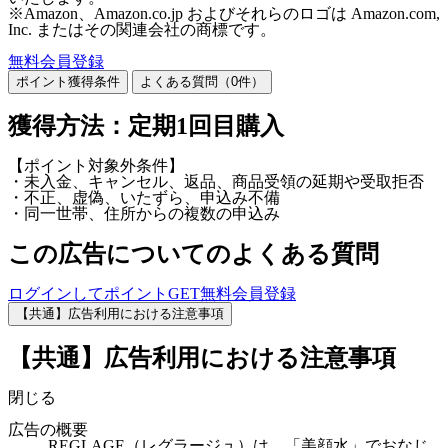
※Amazon、Amazon.co.jp およびそれらのロゴは Amazon.com,
Inc. またはその関連会社の商標です。
無料会員登録
ポイント獲得条件
よくある質問（
0
件）
獲得方法：定期1回目購入
【ポイント対象外条件】
・未入金、キャンセル、返品、商品受領の延期や受取拒否
・不正、虚偽、いたずら、申込み不備
・同一世帯、住所からの複数の申込み
この広告についてのよくある質問
ログインしてポイントGET
無料会員登録
【共通】広告利用における注意事項
【共通】広告利用における注意事項
閉じる
広告の概要
REGLAGE（レグラージュ）は、「美顔水」でおなじ