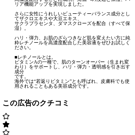
リア機能アップを実現しました。
さらに女性にうれしいビューティーバランス成分とし
てザクロエキスや大豆エキス、
サクラプラセンタ、ダマスクローズを配合（すべて保
湿）。
ハリ・弾力、お肌のざらつきなど肌を変えたい方に純
粋レチノールを高濃度配合した美容液をぜひお試しく
ださい。
■レチノールとは。
ビタミンAの一種で、肌のターンオーバー（生まれ変
わり）をサポートし、ハリ・弾力・透明感を引き出す
成分
です。
海外では“若返りビタミン”とも呼ばれ、皮膚科でも使
用されることもある美容成分です。
この広告のクチコミ