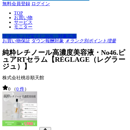
無料会員登録
ログイン
TOP
お買い物
サービス
モニター
サマーちょび宝くじ2026：対象広告
お買い物保証
ダウン報酬対象
＃ランク別ポイント増量
純粋レチノール高濃度美容液・No46.ピ
ュアRTセラム【RÉGLAGE（レグラー
ジュ）】
株式会社桃谷順天館
0
（
0 件
）