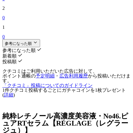
2
0
1
0
参考になった順
参考になった順
新着順
投稿順
クチコミはご利用いただいた広告に対して、
ポイント通帳の
予定明細
・
広告利用履歴
から投稿いただけま
す。
「クチコミ」投稿についてのガイドライン
1件クチコミ投稿するごとに
ガチャコインを1枚
プレゼント
(
詳細
)
純粋レチノール高濃度美容液・No46.ピ
ュアRTセラム【RÉGLAGE（レグラー
ジュ）】