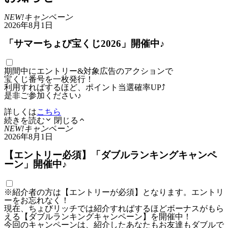
NEW!
キャンペーン
2026年8月1日
「サマーちょび宝くじ2026」開催中♪
期間中にエントリー&対象広告のアクションで
宝くじ番号を一枚発行！
利用すればするほど、ポイント当選確率UP⤴
是非ご参加ください♪
詳しくは
こちら
続きを読む
閉じる
NEW!
キャンペーン
2026年8月1日
【エントリー必須】「ダブルランキングキャンペ
ーン」開催中♪
※紹介者の方は【エントリーが必須】となります。エントリ
ーをお忘れなく！
現在、ちょびリッチでは紹介すればするほどボーナスがもら
える【ダブルランキングキャンペーン】を開催中！
今回のキャンペーンは、紹介したあなたもお友達もダブルで