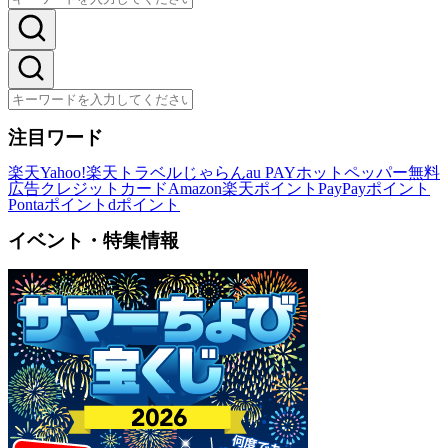
注目ワード
楽天
Yahoo!
楽天トラベル
じゃらん
au PAY
ホットペッパー
無料
広告
クレジットカード
Amazon
楽天ポイント
PayPayポイント
Pontaポイント
dポイント
イベント・特集情報