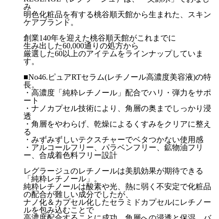
み
明色化粧品を有する桃谷順天館から生まれた、スキン
ケアブランド。
創業140年を迎えた桃谷順天館がこれまでに
生み出した60,000通りの処方から
厳選した60以上のアイテムをラインナップしていま
す。
■No46.ピュアRTセラム(レチノール高濃度美容液)の特
長。
・高濃度「純粋レチノール」配合でハリ・弾力をサポ
ート
・ナノカプセル技術により、角層の奥までしっかり浸
透
・角層をやわらげ、乾燥によるくすみをクリアに整え
る
・みずみずしいテクスチャーでベタつかない使用感
・アルコールフリー、パラベンフリー、鉱物油フリ
ー、合成着色料フリー設計
レグラージュのレチノールは美肌効果が期待できる
「純粋レチノール」。
純粋レチノールは酸素や光、熱に弱く不安定で化粧品
の配合が難しい成分でしたが、
ナノ化＆カプセル化したセラミドカプセルにレチノー
ルを包み込むことで
高濃度配合することに成功。角層への浸透と保湿、バ