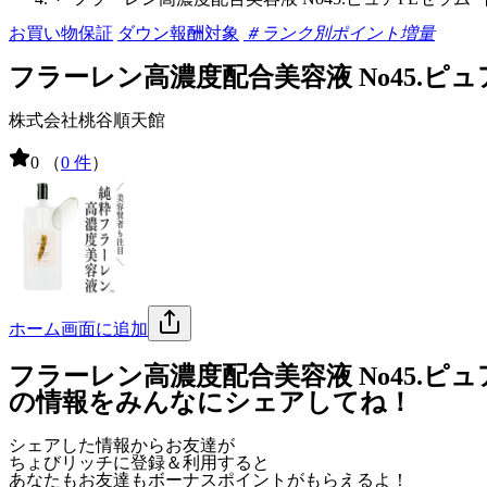
お買い物保証
ダウン報酬対象
＃ランク別ポイント増量
フラーレン高濃度配合美容液 No45.ピュ
株式会社桃谷順天館
0
（
0 件
）
ホーム画面に追加
フラーレン高濃度配合美容液 No45.ピュ
の情報をみんなにシェアしてね！
シェアした情報からお友達が
ちょびリッチに登録＆利用すると
あなたもお友達も
ボーナスポイント
がもらえるよ！