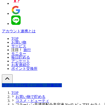
アカウント連携とは
TOP
お買い物
サービス
注目！
旅行
モニター
毎日貯める
アンケート
お友達紹介
ポイント交換所
サマーちょび宝くじ2026：対象広告
TOP
お買い物で貯める
コスメ・ビューティ
フラーレン高濃度配合美容液 No45.ピュアFLセラム 