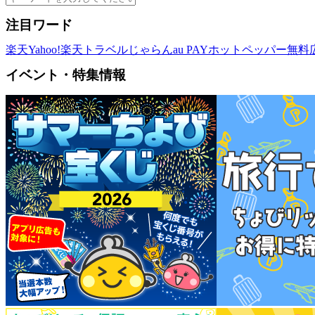
注目ワード
楽天
Yahoo!
楽天トラベル
じゃらん
au PAY
ホットペッパー
無料
イベント・特集情報