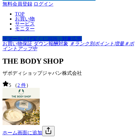
無料会員登録
ログイン
TOP
お買い物
サービス
モニター
サマーちょび宝くじ2026：対象広告
お買い物保証
ダウン報酬対象
＃ランク別ポイント増量
＃ポ
イントアップ中
THE BODY SHOP
ザボディショップジャパン株式会社
5
（
2 件
）
ホーム画面に追加