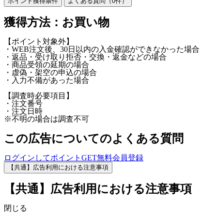
ポイント獲得条件
よくある質問（
0
件）
獲得方法：お買い物
【ポイント対象外】
・WEB注文後、30日以内の入金確認ができなかった場合
・返品・受け取り拒否・交換・返金などの場合
・商品受領の延期の場合
・虚偽・架空の申込の場合
・入力不備があった場合
【調査時必要項目】
・注文番号
・注文日時
※不明の場合は調査不可
この広告についてのよくある質問
ログインしてポイントGET
無料会員登録
【共通】広告利用における注意事項
【共通】広告利用における注意事項
閉じる