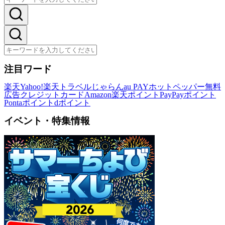
注目ワード
楽天
Yahoo!
楽天トラベル
じゃらん
au PAY
ホットペッパー
無料
広告
クレジットカード
Amazon
楽天ポイント
PayPayポイント
Pontaポイント
dポイント
イベント・特集情報