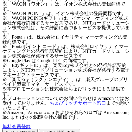
※「WAON（ワオン）」は、イオン株式会社の登録商標で
す。
※「WAON POINT」は、イオン株式会社の登録商標です。
※「WAON POINTeギフト」は、イオンマーケティング株式
会社が発行許諾するサービスであり、NTTカードソリューシ
ョン株式会社は、その許諾に基づきサービスを提供していま
す。
※「Ponta」は、株式会社ロイヤリティ マーケティングの登
録商標です。
※「Pontaポイント コード」は、株式会社ロイヤリティ マー
ケティングとの発行許諾契約により、NTTカードソリューシ
ョン株式会社が発行するサービスです。
※Google Play は Google LLC の商標です。
※「EdyギフトID」は、楽天Edy株式会社との発行許諾契約
により、NTTカードソリューション株式会社が発行する電子
マネーギフトサービスです。
※「楽天Edy（ラクテンエディ）」は、楽天グループのプリ
ペイド型電子マネーサービスです。
※本プロモーションは株式会社ちょびリッチによる提供で
す。
本プロモーションについてのお問い合わせは Amazon ではお
受けしておりません。
ちょびリッチサポート窓口
までお願い
いたします。
※Amazon、Amazon.co.jp およびそれらのロゴは Amazon.com,
Inc. またはその関連会社の商標です。
無料会員登録