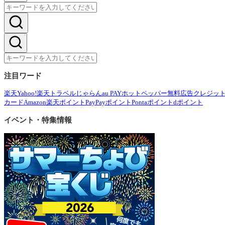
注目ワード
楽天
Yahoo!
楽天トラベル
じゃらん
au PAY
ホットペッパー
無料広告
クレジッ
カード
Amazon
楽天ポイント
PayPayポイント
Pontaポイント
dポイント
イベント・特集情報