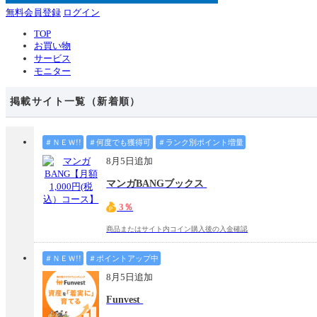
無料会員登録
ログイン
TOP
お買い物
サービス
モニター
掲載サイト一覧（新着順）
＃ＮＥＷ!!
＃何度でも獲得可
＃ランク別ポイント増量
8月5日追加
マンガBANGブックス
3％
商品またはサイト内コイン購入後の入金確認
＃ＮＥＷ!!
＃ポイントアップ中
8月5日追加
Funvest