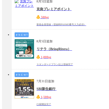
8月5日追加
京急プレミアポイント
500pt
新規会員登録（登録時PASMO番号入力必須）
＃ＮＥＷ!!
8月5日追加
リテラ（BringRitera）
1,800pt
スタンダードプラン以上登録完了
＃ＮＥＷ!!
7月31日追加
SBI新生銀行
1,500pt
口座開設完了