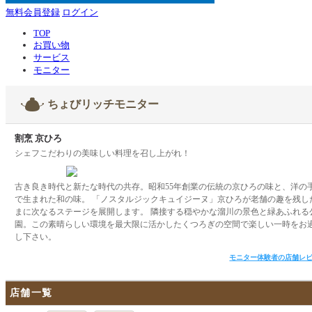
無料会員登録
ログイン
TOP
お買い物
サービス
モニター
ちょびリッチモニター
割烹 京ひろ
シェフこだわりの美味しい料理を召し上がれ！
古き良き時代と新たな時代の共存。昭和55年創業の伝統の京ひろの味と、洋の
で生まれた和の味。 「ノスタルジックキュイジーヌ」京ひろが老舗の趣を残し
まに次なるステージを展開します。 隣接する穏やかな溜川の景色と緑あふれる
園。この素晴らしい環境を最大限に活かしたくつろぎの空間で楽しい一時をお
し下さい。
モニター体験者の店舗レ
店舗一覧