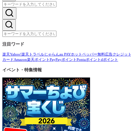
注目ワード
楽天
Yahoo!
楽天トラベル
じゃらん
au PAY
ホットペッパー
無料広告
クレジッ
カード
Amazon
楽天ポイント
PayPayポイント
Pontaポイント
dポイント
イベント・特集情報