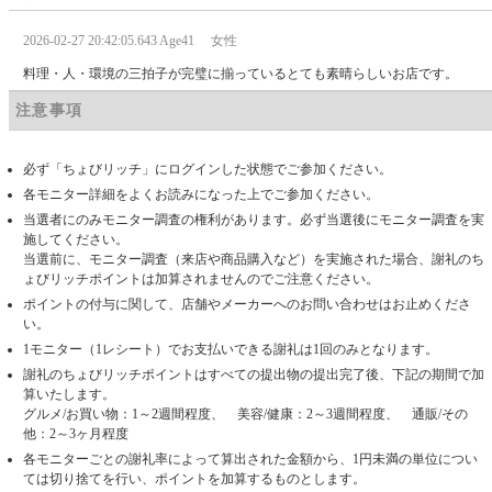
2026-02-27 20:42:05.643 Age41 女性
料理・人・環境の三拍子が完璧に揃っているとても素晴らしいお店です。
注意事項
必ず「ちょびリッチ」にログインした状態でご参加ください。
各モニター詳細をよくお読みになった上でご参加ください。
当選者にのみモニター調査の権利があります。必ず当選後にモニター調査を実
施してください。
当選前に、モニター調査（来店や商品購入など）を実施された場合、謝礼のち
ょびリッチポイントは加算されませんのでご注意ください。
ポイントの付与に関して、店舗やメーカーへのお問い合わせはお止めくださ
い。
1モニター（1レシート）でお支払いできる謝礼は1回のみとなります。
謝礼のちょびリッチポイントはすべての提出物の提出完了後、下記の期間で加
算いたします。
グルメ/お買い物：1～2週間程度、 美容/健康：2～3週間程度、 通販/その
他：2～3ヶ月程度
各モニターごとの謝礼率によって算出された金額から、1円未満の単位につい
ては切り捨てを行い、ポイントを加算するものとします。