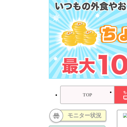
ち
TOP
モニター状況