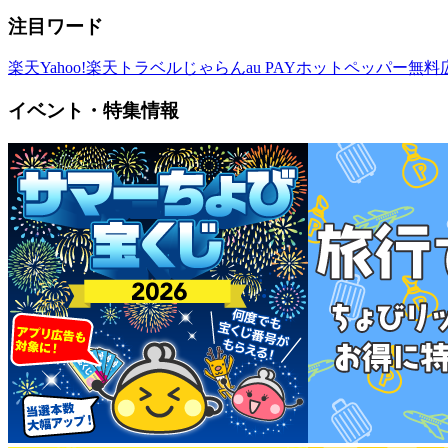
注目ワード
楽天
Yahoo!
楽天トラベル
じゃらん
au PAY
ホットペッパー
無料
イベント・特集情報