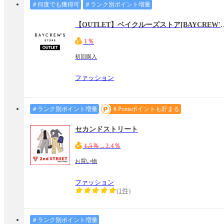
＃何度でも獲得可
＃ランク別ポイント増量
【OUTLET】ベイクルーズスト
1％
初回購入
ファッション
＃ランク別ポイント増量
＃Pontaポイントも貯まる
セカンドストリート
1.5％
→2.4％
お買い物
ファッション
(1件)
＃ランク別ポイント増量