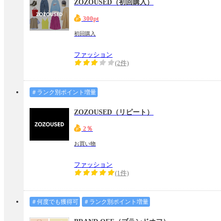
ZOZOUSED（初回購入）
300pt
初回購入
ファッション
(2件)
＃ランク別ポイント増量
ZOZOUSED（リピート）
2％
お買い物
ファッション
(1件)
＃何度でも獲得可
＃ランク別ポイント増量