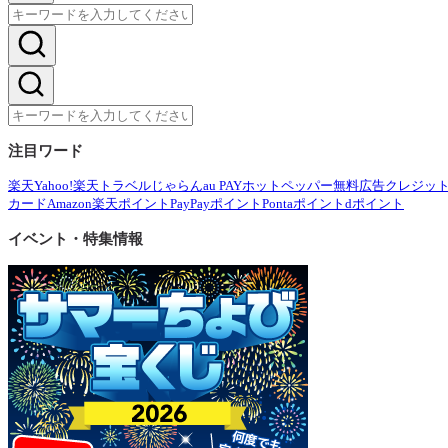
注目ワード
楽天
Yahoo!
楽天トラベル
じゃらん
au PAY
ホットペッパー
無料広告
クレジッ
カード
Amazon
楽天ポイント
PayPayポイント
Pontaポイント
dポイント
イベント・特集情報