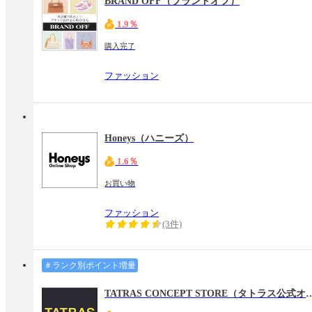
BRAND OFF（ブランドオフ）
1.9％
購入完了
ファッション
Honeys（ハニーズ）
1.6％
お買い物
ファッション
(3件)
＃ランク別ポイント増量
TATRAS CONCEPT STORE（タ