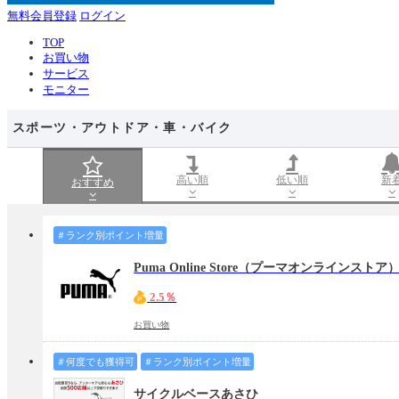
無料会員登録
ログイン
TOP
お買い物
サービス
モニター
スポーツ・アウトドア・車・バイク
高い順
低い順
新
おすすめ
＃ランク別ポイント増量
Puma Online Store（プーマオンラインストア
2.5％
お買い物
＃何度でも獲得可
＃ランク別ポイント増量
サイクルベースあさひ