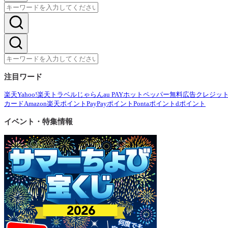
注目ワード
楽天
Yahoo!
楽天トラベル
じゃらん
au PAY
ホットペッパー
無料広告
クレジッ
カード
Amazon
楽天ポイント
PayPayポイント
Pontaポイント
dポイント
イベント・特集情報