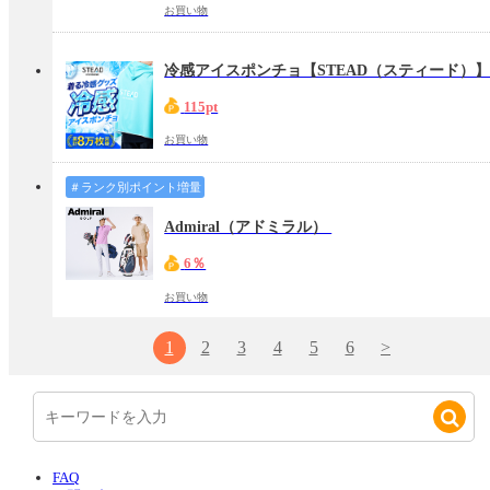
お買い物
冷感アイスポンチョ【STEAD（スティード）
115pt
お買い物
＃ランク別ポイント増量
Admiral（アドミラル）
6％
お買い物
1
2
3
4
5
6
>
FAQ