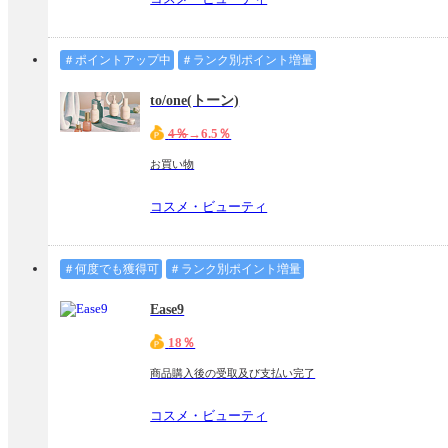
＃ポイントアップ中
＃ランク別ポイント増量
to/one(トーン)
4％
→6.5％
お買い物
コスメ・ビューティ
＃何度でも獲得可
＃ランク別ポイント増量
Ease9
18％
商品購入後の受取及び支払い完了
コスメ・ビューティ