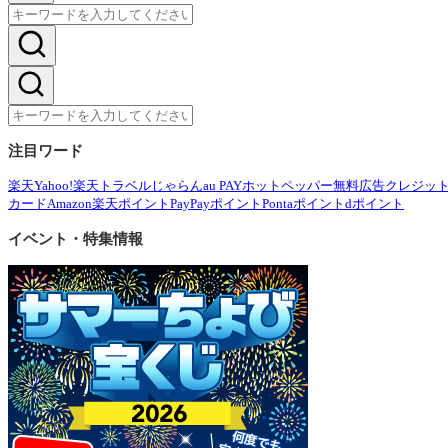
注目ワード
楽天
Yahoo!
楽天トラベル
じゃらん
au PAY
ホットペッパー
無料広告
クレジッ
カード
Amazon
楽天ポイント
PayPayポイント
Pontaポイント
dポイント
イベント・特集情報