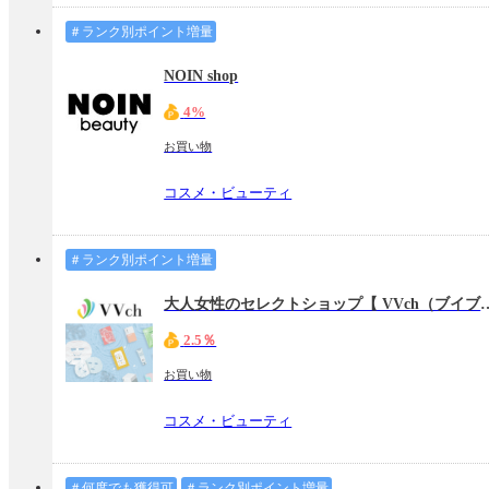
＃ランク別ポイント増量
NOIN shop
4%
お買い物
コスメ・ビューティ
＃ランク別ポイント増量
大人女性のセレクトショップ【 VV
2.5％
お買い物
コスメ・ビューティ
＃何度でも獲得可
＃ランク別ポイント増量