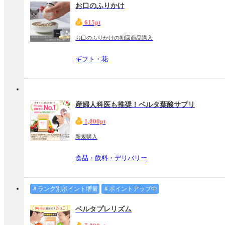
お口のふりかけ
615pt
お口のふりかけの初回商品購入
ギフト・花
産婦人科医も推奨！ベルタ葉酸サプリ
1,000pt
新規購入
食品・飲料・デリバリー
＃ランク別ポイント増量
＃ポイントアップ中
ベルタプレリズム