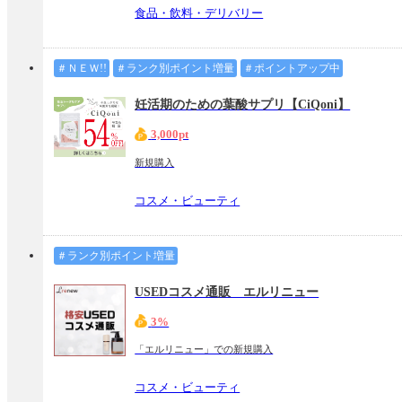
食品・飲料・デリバリー
＃ＮＥＷ!!
＃ランク別ポイント増量
＃ポイントアップ中
妊活期のための葉酸サプリ【CiQoni】
3,000pt
新規購入
コスメ・ビューティ
＃ランク別ポイント増量
USEDコスメ通販 エルリニュー
3%
「エルリニュー」での新規購入
コスメ・ビューティ