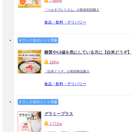
7,000pt
「ベルタプレリズム」の新規初回購入
食品・飲料・デリバリー
＃ランク別ポイント増量
糖質やGI値を気にしている方に【白米どうぞ】
200pt
「白米どうぞ」の初回商品購入
食品・飲料・デリバリー
＃ランク別ポイント増量
グラミープラス
3,773pt