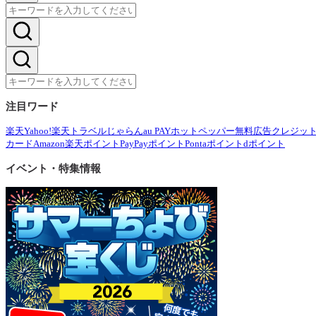
注目ワード
楽天
Yahoo!
楽天トラベル
じゃらん
au PAY
ホットペッパー
無料広告
クレジッ
カード
Amazon
楽天ポイント
PayPayポイント
Pontaポイント
dポイント
イベント・特集情報