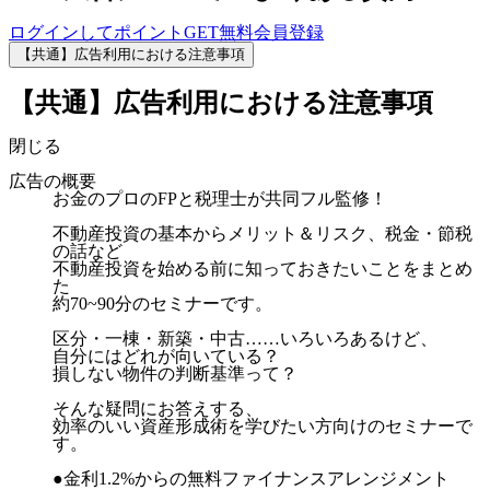
ログインしてポイントGET
無料会員登録
【共通】広告利用における注意事項
【共通】広告利用における注意事項
閉じる
広告の概要
お金のプロのFPと税理士が共同フル監修！
不動産投資の基本からメリット＆リスク、税金・節税
の話など
不動産投資を始める前に知っておきたいことをまとめ
た
約70~90分のセミナーです。
区分・一棟・新築・中古……いろいろあるけど、
自分にはどれが向いている？
損しない物件の判断基準って？
そんな疑問にお答えする、
効率のいい資産形成術を学びたい方向けのセミナーで
す。
●金利1.2%からの無料ファイナンスアレンジメント