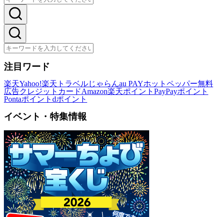
注目ワード
楽天
Yahoo!
楽天トラベル
じゃらん
au PAY
ホットペッパー
無料
広告
クレジットカード
Amazon
楽天ポイント
PayPayポイント
Pontaポイント
dポイント
イベント・特集情報