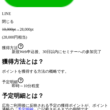
LINE
閉じる
10,000pt
→28,000pt
(
28,000
円相当)
獲得方法
新規Web申込後、30日以内にセミナーへの参加完了
獲得方法とは？
ポイントを獲得する方法の概略です。
予定明細
即時～10分程度
予定明細とは？
広告ご利用後に反映される予定の獲得ポイントが、ポイント
通帳の「
予定明細
」に記載されるまでの期間です。