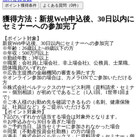
ポイント獲得条件
よくある質問（
0
件）
獲得方法：新規Web申込後、30日以内に
セミナーへの参加完了
【ポイント対象】
新規Web申込後、30日以内にセミナーへの参加完了
※年齢：26歳以上~49歳以下の方
※年収：500万円以上
※勤続年数：3年以上
※職業：会社員(上場会社、非上場会社)、公務員、士業職、
団体職員のいずれか
※広告主提携の金融機関の審査を満たす方
※オンライン参加の場合は、カメラONでご参加いただける
方
※株式会社ベルテックスのサービス利用（資料請求・セミナ
ー・個別相談）が初めてであること（1人1回、1世帯1回ま
で）
※ご本人様のお勤め先を確認できるもの（名刺、健康保険
証、社員証など）をご提示いただける方
【ポイント対象外】
下記のいずれかが該当する場合は対象外となります。
※お申込みから30日を過ぎた場合
※ご予約当日、該当セミナーに参加されなかった場合
※同業（不動産投資会社勤務）の方の場合
※過去「株式会社ベルテックス」に資料請求・セミナー・個