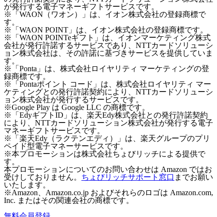
が発行する電子マネーギフトサービスです。
※「WAON（ワオン）」は、イオン株式会社の登録商標で
す。
※「WAON POINT」は、イオン株式会社の登録商標です。
※「WAON POINTeギフト」は、イオンマーケティング株式
会社が発行許諾するサービスであり、NTTカードソリューシ
ョン株式会社は、その許諾に基づきサービスを提供していま
す。
※「Ponta」は、株式会社ロイヤリティ マーケティングの登
録商標です。
※「Pontaポイント コード」は、株式会社ロイヤリティ マー
ケティングとの発行許諾契約により、NTTカードソリューシ
ョン株式会社が発行するサービスです。
※Google Play は Google LLC の商標です。
※「EdyギフトID」は、楽天Edy株式会社との発行許諾契約
により、NTTカードソリューション株式会社が発行する電子
マネーギフトサービスです。
※「楽天Edy（ラクテンエディ）」は、楽天グループのプリ
ペイド型電子マネーサービスです。
※本プロモーションは株式会社ちょびリッチによる提供で
す。
本プロモーションについてのお問い合わせは Amazon ではお
受けしておりません。
ちょびリッチサポート窓口
までお願い
いたします。
※Amazon、Amazon.co.jp およびそれらのロゴは Amazon.com,
Inc. またはその関連会社の商標です。
無料会員登録