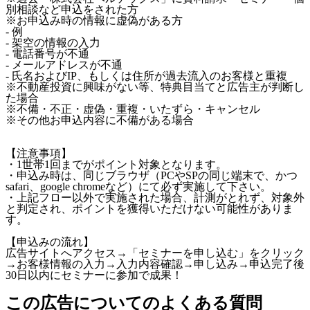
別相談など申込をされた方
※お申込み時の情報に虚偽がある方
- 例
- 架空の情報の入力
- 電話番号が不通
- メールアドレスが不通
- 氏名およびIP、もしくは住所が過去流入のお客様と重複
※不動産投資に興味がない等、特典目当てと広告主が判断し
た場合
※不備・不正・虚偽・重複・いたずら・キャンセル
※その他お申込内容に不備がある場合
【注意事項】
・1世帯1回までがポイント対象となります。
・申込み時は、同じブラウザ（PCやSPの同じ端末で、かつ
safari、google chromeなど）にて必ず実施して下さい。
・上記フロー以外で実施された場合、計測がとれず、対象外
と判定され、ポイントを獲得いただけない可能性がありま
す。
【申込みの流れ】
広告サイトへアクセス→「セミナーを申し込む」をクリック
→お客様情報の入力→入力内容確認→申し込み→申込完了後
30日以内にセミナーに参加で成果！
この広告についてのよくある質問