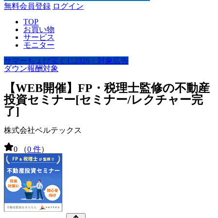
無料会員登録
ログイン
TOP
お買い物
サービス
モニター
サマーちょび宝くじ2026：対象広告
ダウン報酬対象
【WEB開催】FP・税理士監修の不動産
投資セミナー[セミナー/レクチャー完
了]
株式会社ベルテックス
0
（
0 件
）