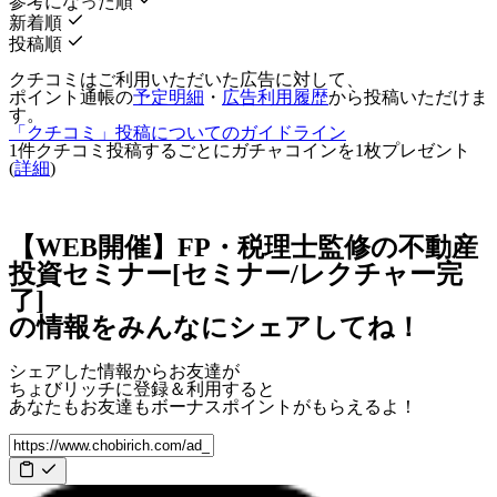
参考になった順
新着順
投稿順
クチコミはご利用いただいた広告に対して、
ポイント通帳の
予定明細
・
広告利用履歴
から投稿いただけま
す。
「クチコミ」投稿についてのガイドライン
1件クチコミ投稿するごとに
ガチャコインを1枚
プレゼント
(
詳細
)
【WEB開催】FP・税理士監修の不動産
投資セミナー[セミナー/レクチャー完
了]
の情報をみんなにシェアしてね！
シェアした情報からお友達が
ちょびリッチに登録＆利用すると
あなたもお友達も
ボーナスポイント
がもらえるよ！