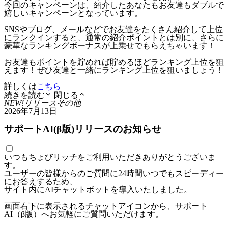
今回のキャンペーンは、紹介したあなたもお友達もダブルで
嬉しいキャンペーンとなっています。
SNSやブログ、メールなどでお友達をたくさん紹介して上位
にランクインすると、通常の紹介ポイントとは別に、さらに
豪華なランキングボーナスが上乗せでもらえちゃいます！
お友達もポイントを貯めれば貯めるほどランキング上位を狙
えます！ぜひ友達と一緒にランキング上位を狙いましょう！
詳しくは
こちら
続きを読む
閉じる
NEW!
リリース
その他
2026年7月13日
サポートAI(β版)リリースのお知らせ
いつもちょびリッチをご利用いただきありがとうございま
す。
ユーザーの皆様からのご質問に24時間いつでもスピーディー
にお答えするため、
サイト内にAIチャットボットを導入いたしました。
画面右下に表示されるチャットアイコンから、サポート
AI（β版）へお気軽にご質問いただけます。