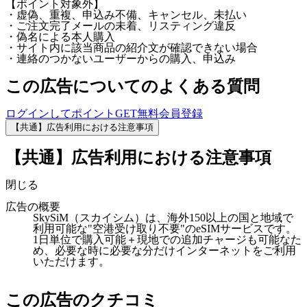
【ポイント対象外】
・虚偽、重複、申込み不備、キャンセル、未払い
・ご注文完了メールの未着、リスティング違反
・偽名による本人購入
・サイト内に該当商品の紹介文が確認できない場合
・連絡のつかないユーザーからの購入、申込み
この広告についてのよくある質問
ログインしてポイントGET
無料会員登録
【共通】広告利用における注意事項
【共通】広告利用における注意事項
閉じる
広告の概要
SkySiM（スカイシム）は、海外150以上の国と地域で
利用可能な"空港受け取り不要"のeSIMサービスです。
1日単位で購入可能＋現地での追加チャージも可能なた
め、必要な時に必要な分だけインターネットをご利用
いただけます。
この広告のクチコミ