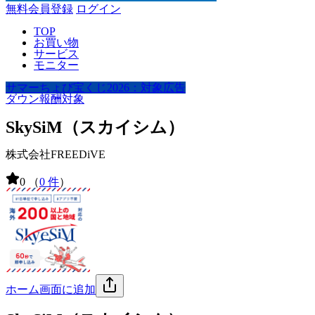
無料会員登録
ログイン
TOP
お買い物
サービス
モニター
サマーちょび宝くじ2026：対象広告
ダウン報酬対象
SkySiM（スカイシム）
株式会社FREEDiVE
0
（
0 件
）
ホーム画面に追加