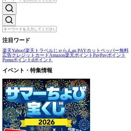
注目ワード
楽天
Yahoo!
楽天トラベル
じゃらん
au PAY
ホットペッパー
無料
広告
クレジットカード
Amazon
楽天ポイント
PayPayポイント
Pontaポイント
dポイント
イベント・特集情報