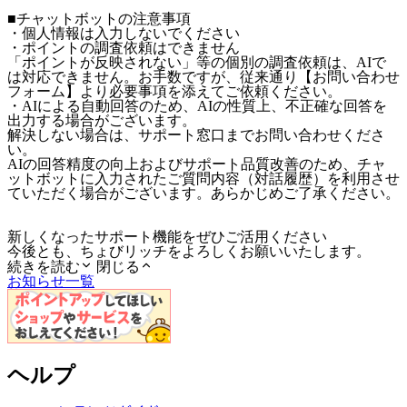
■チャットボットの注意事項
・個人情報は入力しないでください
・ポイントの調査依頼はできません
「ポイントが反映されない」等の個別の調査依頼は、AIで
は対応できません。お手数ですが、従来通り【お問い合わせ
フォーム】より必要事項を添えてご依頼ください。
・AIによる自動回答のため、AIの性質上、不正確な回答を
出力する場合がございます。
解決しない場合は、サポート窓口までお問い合わせくださ
い。
AIの回答精度の向上およびサポート品質改善のため、チャ
ットボットに入力されたご質問内容（対話履歴）を利用させ
ていただく場合がございます。あらかじめご了承ください。
新しくなったサポート機能をぜひご活用ください
今後とも、ちょびリッチをよろしくお願いいたします。
続きを読む
閉じる
お知らせ一覧
ヘルプ