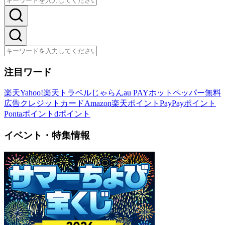
注目ワード
楽天
Yahoo!
楽天トラベル
じゃらん
au PAY
ホットペッパー
無料
広告
クレジットカード
Amazon
楽天ポイント
PayPayポイント
Pontaポイント
dポイント
イベント・特集情報