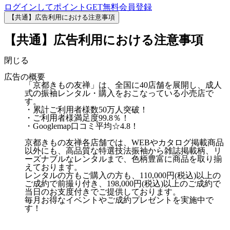
ログインしてポイントGET
無料会員登録
【共通】広告利用における注意事項
【共通】広告利用における注意事項
閉じる
広告の概要
「京都きもの友禅」は、全国に40店舗を展開し、成人
式の振袖レンタル・購入をおこなっている小売店で
す。
・累計ご利用者様数50万人突破！
・ご利用者様満足度99.8％！
・Googlemap口コミ平均☆4.8！
京都きもの友禅各店舗では、WEBやカタログ掲載商品
以外にも、高品質な特選技法振袖から雑誌掲載柄、リ
ーズナブルなレンタルまで、色柄豊富に商品を取り揃
えております。
レンタルの方もご購入の方も、110,000円(税込)以上の
ご成約で前撮り付き、198,000円(税込)以上のご成約で
当日のお支度付きでご提供しております。
毎月お得なイベントやご成約プレゼントを実施中で
す！