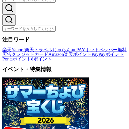
注目ワード
楽天
Yahoo!
楽天トラベル
じゃらん
au PAY
ホットペッパー
無料
広告
クレジットカード
Amazon
楽天ポイント
PayPayポイント
Pontaポイント
dポイント
イベント・特集情報