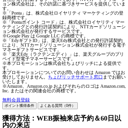
ョン株式会社は、その許諾に基づきサービスを提供していま
す。
※「Ponta」は、株式会社ロイヤリティ マーケティングの登
録商標です。
※「Pontaポイント コード」は、株式会社ロイヤリティ マー
ケティングとの発行許諾契約により、NTTカードソリューシ
ョン株式会社が発行するサービスです。
※Google Play は Google LLC の商標です。
※「EdyギフトID」は、楽天Edy株式会社との発行許諾契約
により、NTTカードソリューション株式会社が発行する電子
マネーギフトサービスです。
※「楽天Edy（ラクテンエディ）」は、楽天グループのプリ
ペイド型電子マネーサービスです。
※本プロモーションは株式会社ちょびリッチによる提供で
す。
本プロモーションについてのお問い合わせは Amazon ではお
受けしておりません。
ちょびリッチサポート窓口
までお願い
いたします。
※Amazon、Amazon.co.jp およびそれらのロゴは Amazon.com,
Inc. またはその関連会社の商標です。
無料会員登録
ポイント獲得条件
よくある質問（
0
件）
獲得方法：WEB振袖来店予約＆60日以
内の来店