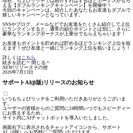
現在、ちょびリッチでは紹介すればするほどボーナスがもら
える【ダブルランキングキャンペーン】を開催中！
今回のキャンペーンは、紹介したあなたもお友達もダブルで
嬉しいキャンペーンとなっています。
SNSやブログ、メールなどでお友達をたくさん紹介して上位
にランクインすると、通常の紹介ポイントとは別に、さらに
豪華なランキングボーナスが上乗せでもらえちゃいます！
お友達もポイントを貯めれば貯めるほどランキング上位を狙
えます！ぜひ友達と一緒にランキング上位を狙いましょう！
詳しくは
こちら
続きを読む
閉じる
NEW!
リリース
その他
2026年7月13日
サポートAI(β版)リリースのお知らせ
いつもちょびリッチをご利用いただきありがとうございま
す。
ユーザーの皆様からのご質問に24時間いつでもスピーディー
にお答えするため、
サイト内にAIチャットボットを導入いたしました。
画面右下に表示されるチャットアイコンから、サポート
AI（β版）へお気軽にご質問いただけます。