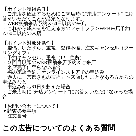
【ポイント獲得条件】
・ご来店を確認するためにご来店時に”来店アンケート”にお
答えいただくことが必須となります。
・WEB振袖来店予約＆60日以内の来店
・これから成人式を迎える方のフォトプランWEB来店予約
＆60日以内の来店
【ポイント対象外条件】
・虚偽、いたずら、重複、登録不備、注文キャンセル（クー
リングオフ）
・予約キャンセル、重複（IP、住所）
・２回目以降のWEB振袖来店予約＆ご来店
・来店完了に至らない場合
・袴の来店予約、オンラインストアでの申込み
・過去に「京都きもの友禅」へ来店したことがある方からの
申込みなど
・申込みから61日を超えた場合
・ご来店時に”来店アンケート”にお答えいただけなかった場
合
【お問い合わせについて】
▼調査必要事項
・注文番号
この広告についてのよくある質問