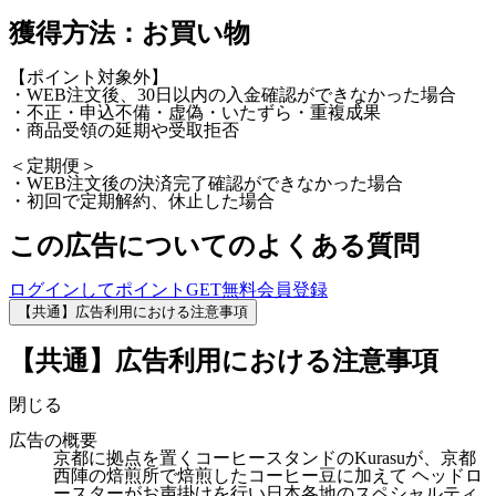
獲得方法：お買い物
【ポイント対象外】
・WEB注文後、30日以内の入金確認ができなかった場合
・不正・申込不備・虚偽・いたずら・重複成果
・商品受領の延期や受取拒否
＜定期便＞
・WEB注文後の決済完了確認ができなかった場合
・初回で定期解約、休止した場合
この広告についてのよくある質問
ログインしてポイントGET
無料会員登録
【共通】広告利用における注意事項
【共通】広告利用における注意事項
閉じる
広告の概要
京都に拠点を置くコーヒースタンドのKurasuが、京都
西陣の焙煎所で焙煎したコーヒー豆に加えて ヘッドロ
ースターがお声掛けを行い日本各地のスペシャルティ