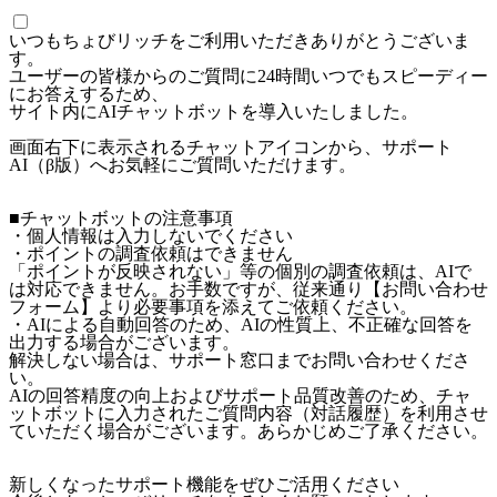
いつもちょびリッチをご利用いただきありがとうございま
す。
ユーザーの皆様からのご質問に24時間いつでもスピーディー
にお答えするため、
サイト内にAIチャットボットを導入いたしました。
画面右下に表示されるチャットアイコンから、サポート
AI（β版）へお気軽にご質問いただけます。
■チャットボットの注意事項
・個人情報は入力しないでください
・ポイントの調査依頼はできません
「ポイントが反映されない」等の個別の調査依頼は、AIで
は対応できません。お手数ですが、従来通り【お問い合わせ
フォーム】より必要事項を添えてご依頼ください。
・AIによる自動回答のため、AIの性質上、不正確な回答を
出力する場合がございます。
解決しない場合は、サポート窓口までお問い合わせくださ
い。
AIの回答精度の向上およびサポート品質改善のため、チャ
ットボットに入力されたご質問内容（対話履歴）を利用させ
ていただく場合がございます。あらかじめご了承ください。
新しくなったサポート機能をぜひご活用ください