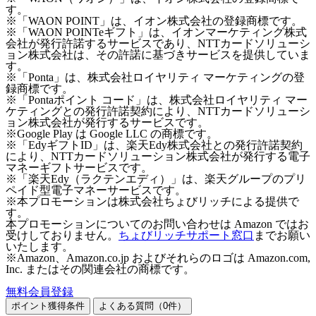
す。
※「WAON POINT」は、イオン株式会社の登録商標です。
※「WAON POINTeギフト」は、イオンマーケティング株式
会社が発行許諾するサービスであり、NTTカードソリューシ
ョン株式会社は、その許諾に基づきサービスを提供していま
す。
※「Ponta」は、株式会社ロイヤリティ マーケティングの登
録商標です。
※「Pontaポイント コード」は、株式会社ロイヤリティ マー
ケティングとの発行許諾契約により、NTTカードソリューシ
ョン株式会社が発行するサービスです。
※Google Play は Google LLC の商標です。
※「EdyギフトID」は、楽天Edy株式会社との発行許諾契約
により、NTTカードソリューション株式会社が発行する電子
マネーギフトサービスです。
※「楽天Edy（ラクテンエディ）」は、楽天グループのプリ
ペイド型電子マネーサービスです。
※本プロモーションは株式会社ちょびリッチによる提供で
す。
本プロモーションについてのお問い合わせは Amazon ではお
受けしておりません。
ちょびリッチサポート窓口
までお願い
いたします。
※Amazon、Amazon.co.jp およびそれらのロゴは Amazon.com,
Inc. またはその関連会社の商標です。
無料会員登録
ポイント獲得条件
よくある質問（
0
件）