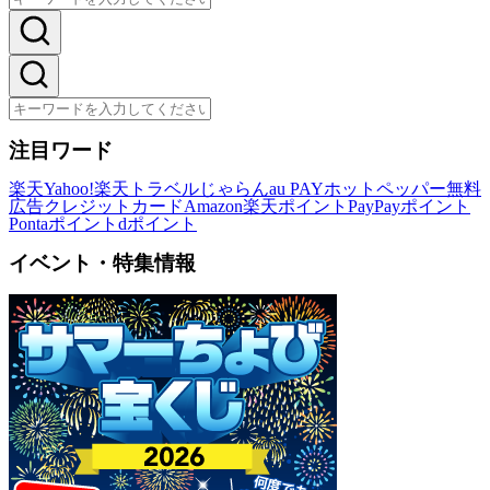
注目ワード
楽天
Yahoo!
楽天トラベル
じゃらん
au PAY
ホットペッパー
無料
広告
クレジットカード
Amazon
楽天ポイント
PayPayポイント
Pontaポイント
dポイント
イベント・特集情報