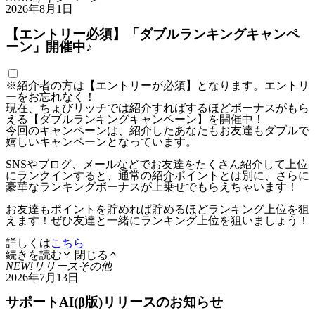
2026年8月1日
【エントリー必須】「ダブルランキングキャンペ
ーン」開催中♪
※紹介者の方は【エントリーが必須】となります。エントリ
ーをお忘れなく！
現在、ちょびリッチでは紹介すればするほどボーナスがもら
える【ダブルランキングキャンペーン】を開催中！
今回のキャンペーンは、紹介したあなたもお友達もダブルで
嬉しいキャンペーンとなっています。
SNSやブログ、メールなどでお友達をたくさん紹介して上位
にランクインすると、通常の紹介ポイントとは別に、さらに
豪華なランキングボーナスが上乗せでもらえちゃいます！
お友達もポイントを貯めれば貯めるほどランキング上位を狙
えます！ぜひ友達と一緒にランキング上位を狙いましょう！
詳しくは
こちら
続きを読む
閉じる
NEW!
リリース
その他
2026年7月13日
サポートAI(β版)リリースのお知らせ