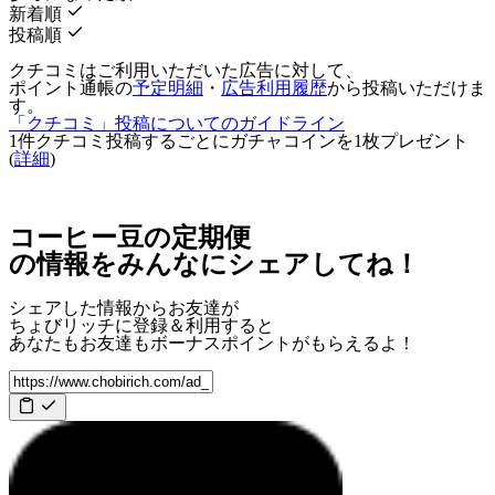
新着順
投稿順
クチコミはご利用いただいた広告に対して、
ポイント通帳の
予定明細
・
広告利用履歴
から投稿いただけま
す。
「クチコミ」投稿についてのガイドライン
1件クチコミ投稿するごとに
ガチャコインを1枚
プレゼント
(
詳細
)
コーヒー豆の定期便
の情報をみんなにシェアしてね！
シェアした情報からお友達が
ちょびリッチに登録＆利用すると
あなたもお友達も
ボーナスポイント
がもらえるよ！