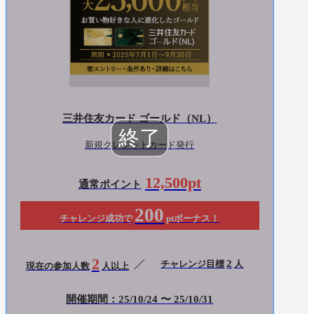
三井住友カード ゴールド（NL）
新規クレジットカード発行
12,500pt
通常ポイント
200
チャレンジ成功で
ptボーナス！
2
2
チャレンジ目標
人
現在の参加人数
人以上
開催期間：25/10/24 〜 25/10/31