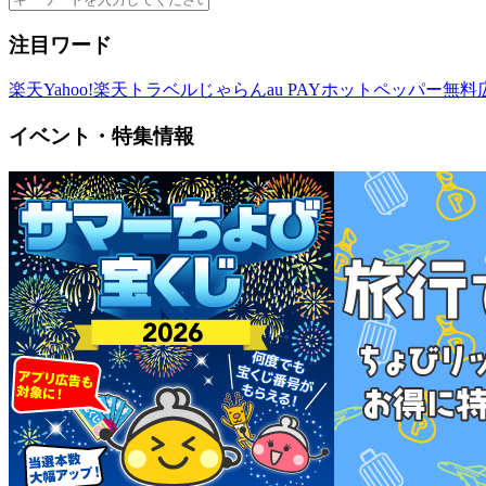
注目ワード
楽天
Yahoo!
楽天トラベル
じゃらん
au PAY
ホットペッパー
無料
イベント・特集情報