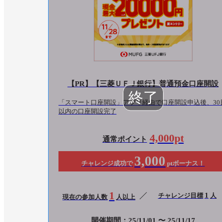
【PR】【三菱ＵＦＪ銀行】普通預金口座開設
「スマート口座開設」アプリ経由で口座開設申込後、30
以内の口座開設完了
4,000pt
通常ポイント
3,000
チャレンジ成功で
ptボーナス！
1
1
チャレンジ目標
人
現在の参加人数
人以上
開催期間：25/11/01 〜 25/11/17