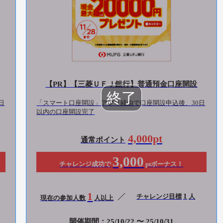
【PR】【三菱ＵＦＪ銀行】普通預金口座開設
日
「スマート口座開設」アプリ経由で口座開設申込後、30日
以内の口座開設完了
4,000pt
通常ポイント
3,000
チャレンジ成功で
ptボーナス！
1
1
チャレンジ目標
人
現在の参加人数
人以上
開催期間：25/10/22 〜 25/10/31