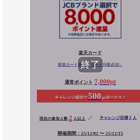
楽天カード
新規カード発行（カード到着必須）
7,000pt
通常ポイント
500
チャレンジ成功で
ptボーナス！
2
2
チャレンジ目標
人
現在の参加人数
人以上
開催期間：25/12/02 〜 25/12/15