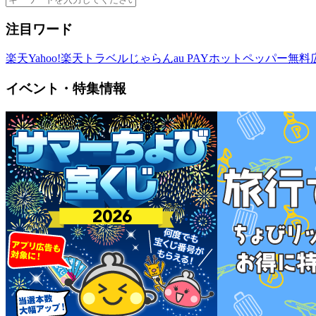
注目ワード
楽天
Yahoo!
楽天トラベル
じゃらん
au PAY
ホットペッパー
無料
イベント・特集情報