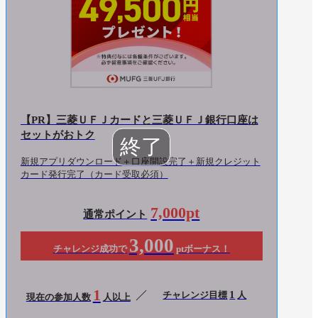
【PR】三菱ＵＦＪカードと三菱ＵＦＪ銀行口座は
セットがおトク
新規アプリダウンロード＋口座開設完了＋新規クレジット
カード発行完了（カード受取必須）
7,000pt
通常ポイント
3,000
チャレンジ成功で
ptボーナス！
1
1
チャレンジ目標
人
現在の参加人数
人以上