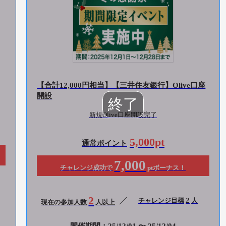
【合計12,000円相当】【三井住友銀行】Olive口座
開設
新規Olive口座開設完了
5,000pt
通常ポイント
7,000
チャレンジ成功で
ptボーナス！
2
2
チャレンジ目標
人
現在の参加人数
人以上
開催期間：25/12/01 〜 25/12/04