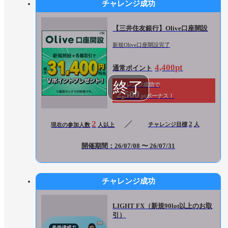
チャレンジ成功
【三井住友銀行】Olive口座開設
新規Olive口座開設完了
4,400pt
通常ポイント
チャレンジ成功で
2,500
ptボーナス！
2
2
チャレンジ目標
人
現在の参加人数
人以上
開催期間：26/07/08 〜 26/07/31
チャレンジ成功
LIGHT FX（新規90lot以上のお取
引）