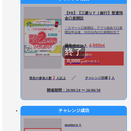
【PR】【三菱ＵＦＪ銀行】普通預
金口座開設
「スマート口座開設」アプリ経由で口座
開設申込後、30日以内の口座開設完了
4,000pt
通常ポイント
チャレンジ成功で
8,000
ptボーナス！
2
2
チャレンジ目標
人
現在の参加人数
人以上
開催期間：26/06/24 〜 26/06/30
チャレンジ成功
mattoco＋