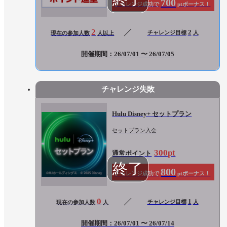
700
チャレンジ成功で
ptボーナス！
2
2
チャレンジ目標
人
現在の参加人数
人以上
開催期間：26/07/01 〜 26/07/05
チャレンジ失敗
Hulu Disney+ セットプラン
セットプラン入会
300pt
通常ポイント
800
チャレンジ成功で
ptボーナス！
0
1
チャレンジ目標
人
現在の参加人数
人
開催期間：26/07/01 〜 26/07/14