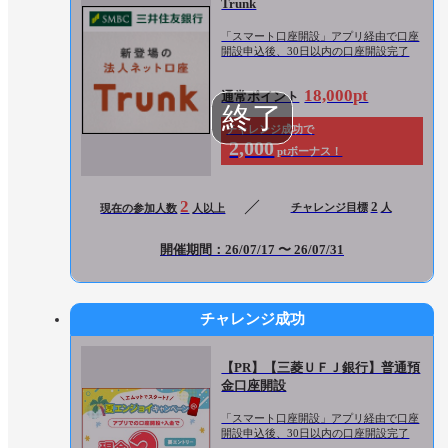
Trunk
「スマート口座開設」アプリ経由で口座
開設申込後、30日以内の口座開設完了
18,000pt
通常ポイント
チャレンジ成功で
2,000
ptボーナス！
2
2
チャレンジ目標
人
現在の参加人数
人以上
開催期間：26/07/17 〜 26/07/31
チャレンジ成功
【PR】【三菱ＵＦＪ銀行】普通預
金口座開設
「スマート口座開設」アプリ経由で口座
開設申込後、30日以内の口座開設完了