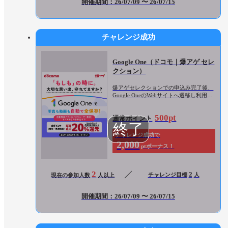
開催期間：26/07/09 〜 26/07/15
チャレンジ成功
Google One（ドコモ｜爆アゲ セレ
クション）
爆アゲセレクションでの申込み完了後、
Google OneのWebサイトへ遷移し利用登
録完了
500pt
通常ポイント
チャレンジ成功で
2,000
ptボーナス！
2
2
チャレンジ目標
人
現在の参加人数
人以上
開催期間：26/07/09 〜 26/07/15