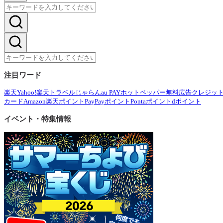
注目ワード
楽天
Yahoo!
楽天トラベル
じゃらん
au PAY
ホットペッパー
無料広告
クレジッ
カード
Amazon
楽天ポイント
PayPayポイント
Pontaポイント
dポイント
イベント・特集情報