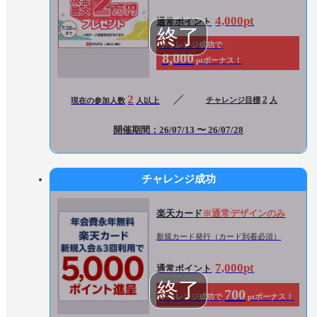
4,000pt
通常ポイント
チャレンジ成功で
8,000
ptボーナス！
2
2
チャレンジ目標
人
現在の参加人数
人以上
開催期間：26/07/13 〜 26/07/28
チャレンジ成功
楽天カード
※通常デザインのみ
新規カード発行（カード到着必須）
7,000pt
通常ポイント
700
チャレンジ成功で
ptボーナス！