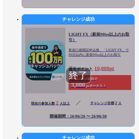
チャレンジ成功
LIGHT FX（新規90lot以上のお取
引）
新規口座開設申込後、「LIGHT FX」で
90日以内に新規90lot以上のお取引
10,000pt
通常ポイント
チャレンジ成功で
3,000
ptボーナス！
2
2
チャレンジ目標
人
現在の参加人数
人以上
開催期間：26/06/26 〜 26/06/30
チャレンジ成功