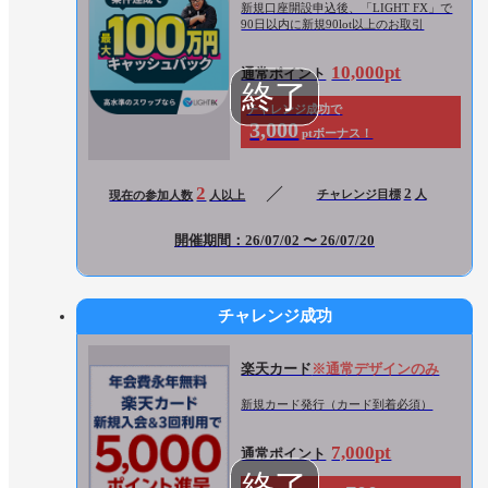
新規口座開設申込後、「LIGHT FX」で
90日以内に新規90lot以上のお取引
10,000pt
通常ポイント
チャレンジ成功で
3,000
ptボーナス！
2
2
チャレンジ目標
人
現在の参加人数
人以上
開催期間：26/07/02 〜 26/07/20
チャレンジ成功
楽天カード
※通常デザインのみ
新規カード発行（カード到着必須）
7,000pt
通常ポイント