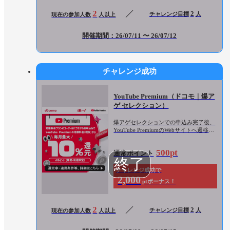
2
2
チャレンジ目標
人
現在の参加人数
人以上
開催期間：26/07/11 〜 26/07/12
チャレンジ成功
YouTube Premium（ドコモ｜爆ア
ゲ セレクション）
爆アゲセレクションでの申込み完了後、
YouTube PremiumのWebサイトへ遷移し
利用登録完了
500pt
通常ポイント
チャレンジ成功で
2,000
ptボーナス！
2
2
チャレンジ目標
人
現在の参加人数
人以上