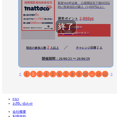
新規Web申込後、 口座開設完了後60日以
内に投資信託の購入（5,000円以上）
2,000pt
通常ポイント
チャレンジ成功で
1,500
ptボーナス！
2
2
チャレンジ目標
人
現在の参加人数
人以上
開催期間：26/06/23 〜 26/06/29
<
1
2
3
4
5
6
7
8
9
10
...
14
15
>
FAQ
お問い合わせ
会社概要
利用規約