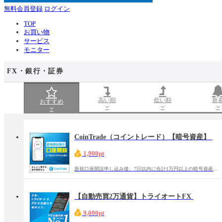
無料会員登録
ログイン
TOP
お買い物
サービス
モニター
FX・銀行・証券
高い順
低い順
新
おすすめ
CoinTrade（コイントレード）【暗号資産】
1,900pt
新規口座開設申し込み後、7日以内に合計1万円以上の暗号資産の購入
【自動売買2万通貨】トライオートFX
9,000pt