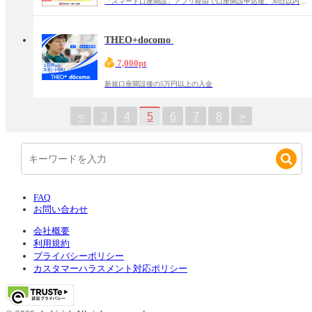
「スマート口座開設」アプリ経由で口座開設申込後、30日以内の口座開設完了
THEO+docomo
7,000pt
新規口座開設後の5万円以上の入金
<
3
4
5
6
7
8
>
FAQ
お問い合わせ
会社概要
利用規約
プライバシーポリシー
カスタマーハラスメント対応ポリシー