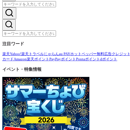
注目ワード
楽天
Yahoo!
楽天トラベル
じゃらん
au PAY
ホットペッパー
無料広告
クレジッ
カード
Amazon
楽天ポイント
PayPayポイント
Pontaポイント
dポイント
イベント・特集情報