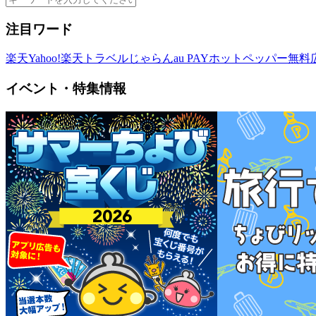
注目ワード
楽天
Yahoo!
楽天トラベル
じゃらん
au PAY
ホットペッパー
無料
イベント・特集情報