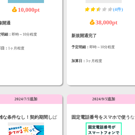
10,000pt
(4件)
38,000pt
線開通
定明細：
即時～10分程度
新規開通完了
予定明細：
即時～10分程度
算日：
1ヶ月程度
加算日：
3ヶ月程度
2024/7/5追加
2024/9/5追加
雑な条件なし！契約期間しば
固定電話番号をスマホで使うな
無し光回線＋【おてがる光】
ら【03plus（ゼロサンプラ
ス）】