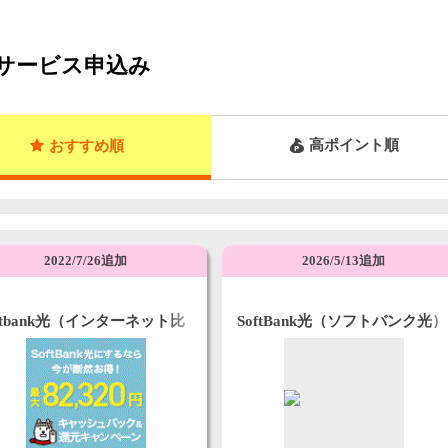
サービス申込み
高ポイント順
おすすめ順
2022/7/26追加
2026/5/13追加
oftbank光（インターネット比
SoftBank光（ソフトバンク光）
com）
株式会社NEXT