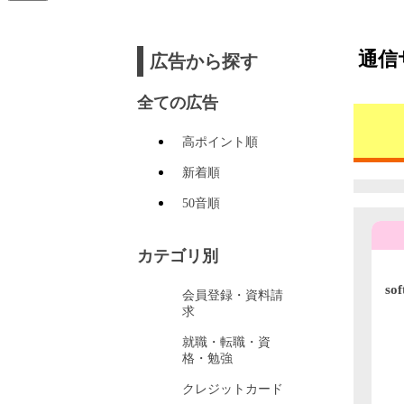
通信
広告から探す
全ての広告
高ポイント順
新着順
50音順
カテゴリ別
s
会員登録・資料請
較.
求
就職・転職・資
格・勉強
クレジットカード