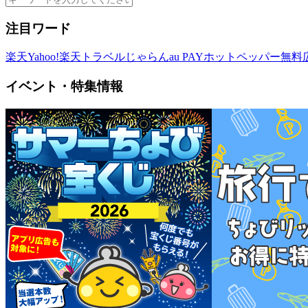
注目ワード
楽天
Yahoo!
楽天トラベル
じゃらん
au PAY
ホットペッパー
無料
イベント・特集情報