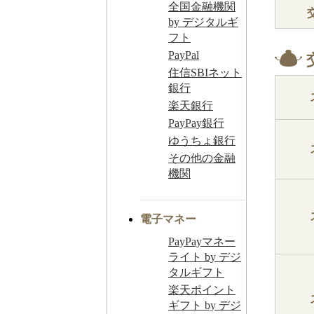
全国金融機関
by デジタルギ
フト
PayPal
住信SBIネット
銀行
楽天銀行
PayPay銀行
ゆうちょ銀行
その他の金融
機関
電子マネー
PayPayマネー
ライト by デジ
タルギフト
楽天ポイント
ギフト by デジ