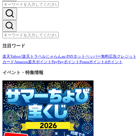
注目ワード
楽天
Yahoo!
楽天トラベル
じゃらん
au PAY
ホットペッパー
無料広告
クレジッ
カード
Amazon
楽天ポイント
PayPayポイント
Pontaポイント
dポイント
イベント・特集情報