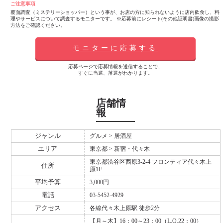
ご注意事項
覆面調査（ミステリーショッパー）という事が、お店の方に知られないように店内飲食し、料
理やサービスについて調査するモニターです。 ※応募前にレシート(その他証明書)画像の撮影
方法をご確認ください。
モニターに応募する
応募ページで応募情報を送信することで、
すぐに当選、落選がわかります。
店舗情
報
ジャンル
グルメ > 居酒屋
エリア
東京都 > 新宿・代々木
東京都渋谷区西原3-2-4 フロンティア代々木上
住所
原1F
平均予算
3,000円
電話
03-5452-4929
アクセス
各線代々木上原駅 徒歩2分
【月～木】16：00～23：00（L.O.22：00）