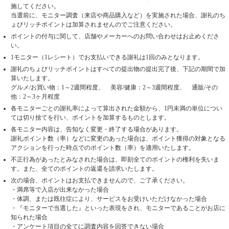
施してください。
当選前に、モニター調査（来店や商品購入など）を実施された場合、謝礼のち
ょびリッチポイントは加算されませんのでご注意ください。
ポイントの付与に関して、店舗やメーカーへのお問い合わせはお止めくださ
い。
1モニター（1レシート）でお支払いできる謝礼は1回のみとなります。
謝礼のちょびリッチポイントはすべての提出物の提出完了後、下記の期間で加
算いたします。
グルメ/お買い物：1～2週間程度、 美容/健康：2～3週間程度、 通販/その
他：2～3ヶ月程度
各モニターごとの謝礼率によって算出された金額から、1円未満の単位につい
ては切り捨てを行い、ポイントを加算するものとします。
各モニター内容は、告知なく変更・終了する場合があります。
謝礼ポイント数（率）などに変更のあった場合は、ポイント獲得の対象となる
アクションを行った時点でのポイント数（率）を適用いたします。
不正行為があったとみなされた場合は、即刻全てのポイントの権利を失いま
す。また、全てのポイントの返還を請求いたします。
次の場合、ポイントはお支払できませんので、ご了承ください。
・満席等で入店が出来なかった場合
・体調、または既往症により、サービスをお受けいただけなかった場合
・『モニターで当選した』といった表現をされ、モニターであることがお店に
知られた場合
・アンケート項目の全てに調査内容を回答できない場合