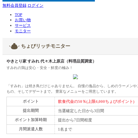
無料会員登録
ログイン
TOP
お買い物
サービス
モニター
ちょびリッチモニター
やきとり家 すみれ 代々木上原店（料理品質調査）
すみれの鶏は安心・安全・鮮度の極み！
「すみれ」は焼き鳥だけじゃありません。 自慢の逸品から、しめのラーメンや
もの、そしてデザートまで。 豊富なメニューをご用意しています。
ポイント
飲食代金の50％(上限4,000ちょびポイント)
提出期間
当選確定した日から3日間
ポイント加算時期
提出から7日間程度
月間派遣人数
1名まで