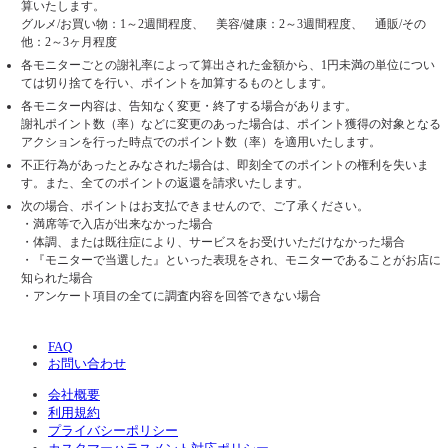
算いたします。
グルメ/お買い物：1～2週間程度、 美容/健康：2～3週間程度、 通販/その
他：2～3ヶ月程度
各モニターごとの謝礼率によって算出された金額から、1円未満の単位につい
ては切り捨てを行い、ポイントを加算するものとします。
各モニター内容は、告知なく変更・終了する場合があります。
謝礼ポイント数（率）などに変更のあった場合は、ポイント獲得の対象となる
アクションを行った時点でのポイント数（率）を適用いたします。
不正行為があったとみなされた場合は、即刻全てのポイントの権利を失いま
す。また、全てのポイントの返還を請求いたします。
次の場合、ポイントはお支払できませんので、ご了承ください。
・満席等で入店が出来なかった場合
・体調、または既往症により、サービスをお受けいただけなかった場合
・『モニターで当選した』といった表現をされ、モニターであることがお店に
知られた場合
・アンケート項目の全てに調査内容を回答できない場合
FAQ
お問い合わせ
会社概要
利用規約
プライバシーポリシー