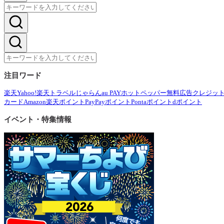
注目ワード
楽天
Yahoo!
楽天トラベル
じゃらん
au PAY
ホットペッパー
無料広告
クレジッ
カード
Amazon
楽天ポイント
PayPayポイント
Pontaポイント
dポイント
イベント・特集情報