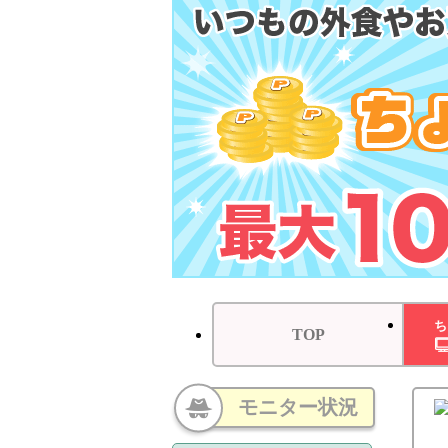
ち
TOP
モニター状況