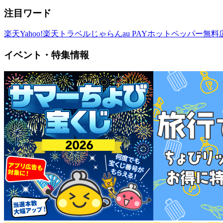
注目ワード
楽天
Yahoo!
楽天トラベル
じゃらん
au PAY
ホットペッパー
無料
イベント・特集情報