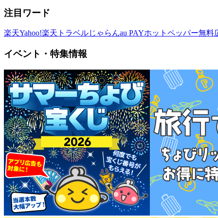
注目ワード
楽天
Yahoo!
楽天トラベル
じゃらん
au PAY
ホットペッパー
無料
イベント・特集情報