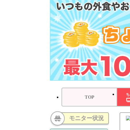
ち
TOP
モニター状況