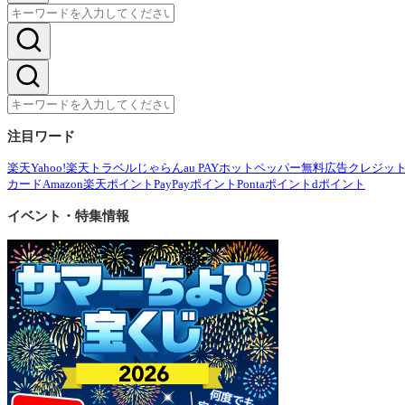
注目ワード
楽天
Yahoo!
楽天トラベル
じゃらん
au PAY
ホットペッパー
無料広告
クレジッ
カード
Amazon
楽天ポイント
PayPayポイント
Pontaポイント
dポイント
イベント・特集情報