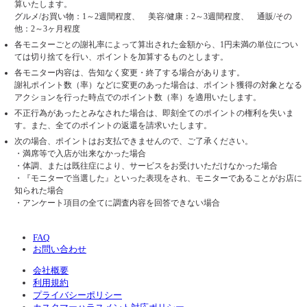
算いたします。
グルメ/お買い物：1～2週間程度、 美容/健康：2～3週間程度、 通販/その
他：2～3ヶ月程度
各モニターごとの謝礼率によって算出された金額から、1円未満の単位につい
ては切り捨てを行い、ポイントを加算するものとします。
各モニター内容は、告知なく変更・終了する場合があります。
謝礼ポイント数（率）などに変更のあった場合は、ポイント獲得の対象となる
アクションを行った時点でのポイント数（率）を適用いたします。
不正行為があったとみなされた場合は、即刻全てのポイントの権利を失いま
す。また、全てのポイントの返還を請求いたします。
次の場合、ポイントはお支払できませんので、ご了承ください。
・満席等で入店が出来なかった場合
・体調、または既往症により、サービスをお受けいただけなかった場合
・『モニターで当選した』といった表現をされ、モニターであることがお店に
知られた場合
・アンケート項目の全てに調査内容を回答できない場合
FAQ
お問い合わせ
会社概要
利用規約
プライバシーポリシー