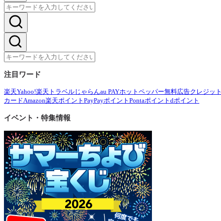
注目ワード
楽天
Yahoo!
楽天トラベル
じゃらん
au PAY
ホットペッパー
無料広告
クレジッ
カード
Amazon
楽天ポイント
PayPayポイント
Pontaポイント
dポイント
イベント・特集情報