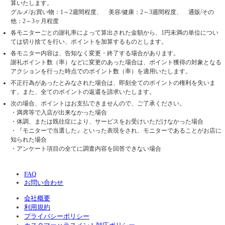
算いたします。
グルメ/お買い物：1～2週間程度、 美容/健康：2～3週間程度、 通販/その
他：2～3ヶ月程度
各モニターごとの謝礼率によって算出された金額から、1円未満の単位につい
ては切り捨てを行い、ポイントを加算するものとします。
各モニター内容は、告知なく変更・終了する場合があります。
謝礼ポイント数（率）などに変更のあった場合は、ポイント獲得の対象となる
アクションを行った時点でのポイント数（率）を適用いたします。
不正行為があったとみなされた場合は、即刻全てのポイントの権利を失いま
す。また、全てのポイントの返還を請求いたします。
次の場合、ポイントはお支払できませんので、ご了承ください。
・満席等で入店が出来なかった場合
・体調、または既往症により、サービスをお受けいただけなかった場合
・『モニターで当選した』といった表現をされ、モニターであることがお店に
知られた場合
・アンケート項目の全てに調査内容を回答できない場合
FAQ
お問い合わせ
会社概要
利用規約
プライバシーポリシー