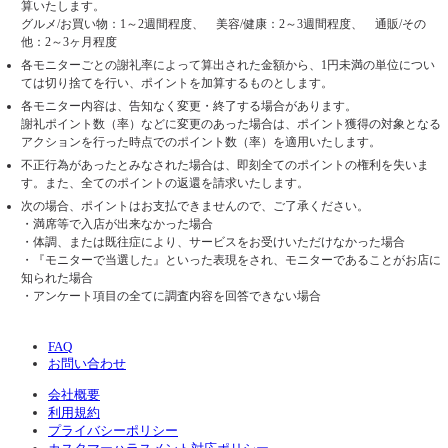
算いたします。
グルメ/お買い物：1～2週間程度、 美容/健康：2～3週間程度、 通販/その
他：2～3ヶ月程度
各モニターごとの謝礼率によって算出された金額から、1円未満の単位につい
ては切り捨てを行い、ポイントを加算するものとします。
各モニター内容は、告知なく変更・終了する場合があります。
謝礼ポイント数（率）などに変更のあった場合は、ポイント獲得の対象となる
アクションを行った時点でのポイント数（率）を適用いたします。
不正行為があったとみなされた場合は、即刻全てのポイントの権利を失いま
す。また、全てのポイントの返還を請求いたします。
次の場合、ポイントはお支払できませんので、ご了承ください。
・満席等で入店が出来なかった場合
・体調、または既往症により、サービスをお受けいただけなかった場合
・『モニターで当選した』といった表現をされ、モニターであることがお店に
知られた場合
・アンケート項目の全てに調査内容を回答できない場合
FAQ
お問い合わせ
会社概要
利用規約
プライバシーポリシー