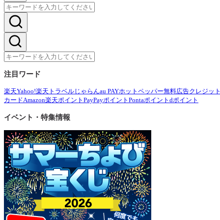
注目ワード
楽天
Yahoo!
楽天トラベル
じゃらん
au PAY
ホットペッパー
無料広告
クレジッ
カード
Amazon
楽天ポイント
PayPayポイント
Pontaポイント
dポイント
イベント・特集情報