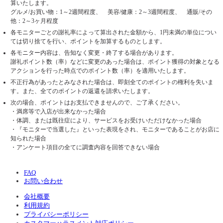
算いたします。
グルメ/お買い物：1～2週間程度、 美容/健康：2～3週間程度、 通販/その
他：2～3ヶ月程度
各モニターごとの謝礼率によって算出された金額から、1円未満の単位につい
ては切り捨てを行い、ポイントを加算するものとします。
各モニター内容は、告知なく変更・終了する場合があります。
謝礼ポイント数（率）などに変更のあった場合は、ポイント獲得の対象となる
アクションを行った時点でのポイント数（率）を適用いたします。
不正行為があったとみなされた場合は、即刻全てのポイントの権利を失いま
す。また、全てのポイントの返還を請求いたします。
次の場合、ポイントはお支払できませんので、ご了承ください。
・満席等で入店が出来なかった場合
・体調、または既往症により、サービスをお受けいただけなかった場合
・『モニターで当選した』といった表現をされ、モニターであることがお店に
知られた場合
・アンケート項目の全てに調査内容を回答できない場合
FAQ
お問い合わせ
会社概要
利用規約
プライバシーポリシー