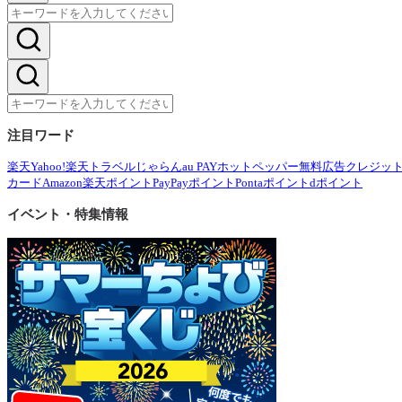
注目ワード
楽天
Yahoo!
楽天トラベル
じゃらん
au PAY
ホットペッパー
無料広告
クレジッ
カード
Amazon
楽天ポイント
PayPayポイント
Pontaポイント
dポイント
イベント・特集情報