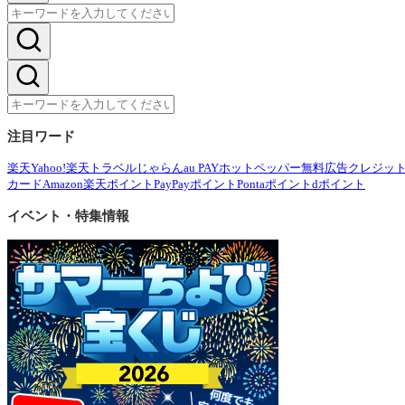
注目ワード
楽天
Yahoo!
楽天トラベル
じゃらん
au PAY
ホットペッパー
無料広告
クレジッ
カード
Amazon
楽天ポイント
PayPayポイント
Pontaポイント
dポイント
イベント・特集情報