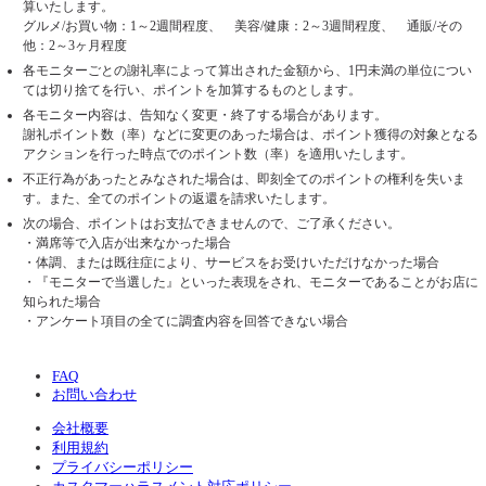
算いたします。
グルメ/お買い物：1～2週間程度、 美容/健康：2～3週間程度、 通販/その
他：2～3ヶ月程度
各モニターごとの謝礼率によって算出された金額から、1円未満の単位につい
ては切り捨てを行い、ポイントを加算するものとします。
各モニター内容は、告知なく変更・終了する場合があります。
謝礼ポイント数（率）などに変更のあった場合は、ポイント獲得の対象となる
アクションを行った時点でのポイント数（率）を適用いたします。
不正行為があったとみなされた場合は、即刻全てのポイントの権利を失いま
す。また、全てのポイントの返還を請求いたします。
次の場合、ポイントはお支払できませんので、ご了承ください。
・満席等で入店が出来なかった場合
・体調、または既往症により、サービスをお受けいただけなかった場合
・『モニターで当選した』といった表現をされ、モニターであることがお店に
知られた場合
・アンケート項目の全てに調査内容を回答できない場合
FAQ
お問い合わせ
会社概要
利用規約
プライバシーポリシー