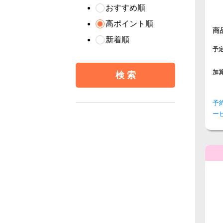
おすすめ順
高ポイント順
商
新着順
予
加
予
ー