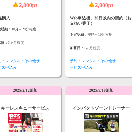
2,000pt
2,000pt
品購入
Web申込後、30日以内の契約（お
支払い完了）
定明細：
10分～20分程度
予定明細：
即時～10分程度
算日：
2ヶ月程度
加算日：
1ヶ月程度
約・レンタル・その他サ
予約・レンタル・その他サ
ビス申込み
ービス申込み
2025/2/12追加
2025/9/18追加
キーレスキューサービス
インパクトゾーントレーナー