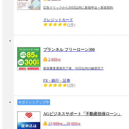
広告クリックから30日以内に新規申込＋新規契約
クレジットカード
(1件)
プランネル フリーローン300
5,000pt
新規審査通過完了後、30日以内の融資完了
FX・銀行・証券
(1件)
＃ポイントアップ中
AGビジネスサポート「不動産担保ローン」
17,000pt
→30,000pt