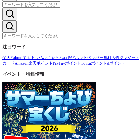
注目ワード
楽天
Yahoo!
楽天トラベル
じゃらん
au PAY
ホットペッパー
無料広告
クレジッ
カード
Amazon
楽天ポイント
PayPayポイント
Pontaポイント
dポイント
イベント・特集情報