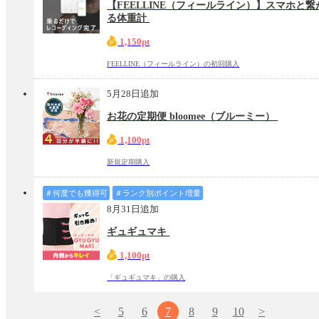
【FEELLINE（フィールライン）】スマホと繋
る体重計
1,150pt
FEELLINE（フィールライン）の初回購入
5月28日追加
お花の定期便 bloomee（ブルーミー）
1,100pt
新規定期購入
＃何度でも獲得可
＃ランク別ポイント増量
8月31日追加
ギュギュマキ
1,100pt
「ギュギュマキ」の購入
<
5
6
7
8
9
10
>