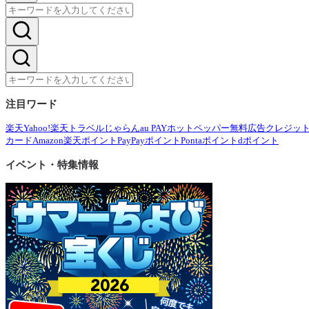
注目ワード
楽天
Yahoo!
楽天トラベル
じゃらん
au PAY
ホットペッパー
無料広告
クレジッ
カード
Amazon
楽天ポイント
PayPayポイント
Pontaポイント
dポイント
イベント・特集情報