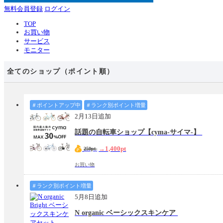
無料会員登録
ログイン
TOP
お買い物
サービス
モニター
全てのショップ（ポイント順）
＃ポイントアップ中
＃ランク別ポイント増量
2月13日追加
話題の自転車ショップ【cyma-サイマ-】
→1,400pt
250pt
お買い物
＃ランク別ポイント増量
5月8日追加
N organic ベーシックスキンケア