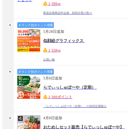
1,396pt
新規定期商品申込後、初回分受け取り
＃ランク別ポイント増量
5月28日追加
似顔絵グラフィックス
1,350pt
お買い物
＃ランク別ポイント増量
5月6日追加
らでぃっしゅぼーや（定期）
1,300ポイント
「らでぃっしゅぼーや（定期）」の初回定期購入
4月8日追加
おためしセット販売【らでぃっしゅぼーや】