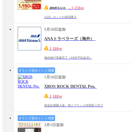
→1,250pt
400ポイント
お試しセットの初回購入
5月18日追加
ANAトラベラーズ（海外）
1,200pt
海外旅行実施完了（WEB予約必須）
＃ランク別ポイント増量
1月16日追加
XROS ROCK DENTAL Pro.
1,188pt
新規定期購入後、替えブラシ２回受取り完了
＃ランク別ポイント増量
3月1日追加