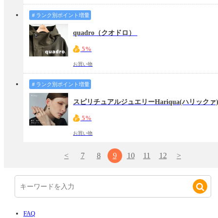
＃ランク別ポイント増量
quadro（クオドロ）
5%
お買い物
＃ランク別ポイント増量
スピリチュアルジュエリーHariqua(ハリックァ
5%
お買い物
<
7
8
9
10
11
12
>
FAQ