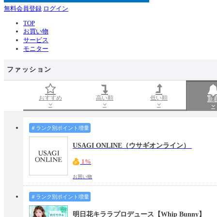
無料会員登録
ログイン
TOP
お買い物
サービス
モニター
ファッション
おすすめ
高い順
低い順
新
＃ランク別ポイント増量
USAGI ONLINE（ウサギオンライン）
1%
お買い物
＃ランク別ポイント増量
明日花キララプロデュース【Whip Bunny】