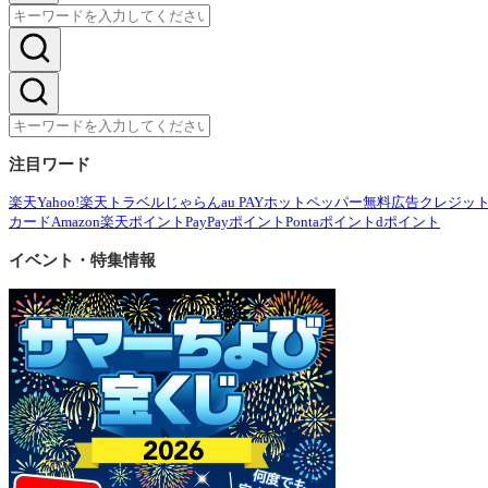
注目ワード
楽天
Yahoo!
楽天トラベル
じゃらん
au PAY
ホットペッパー
無料広告
クレジッ
カード
Amazon
楽天ポイント
PayPayポイント
Pontaポイント
dポイント
イベント・特集情報