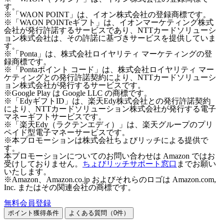
す。
※「WAON POINT」は、イオン株式会社の登録商標です。
※「WAON POINTeギフト」は、イオンマーケティング株式
会社が発行許諾するサービスであり、NTTカードソリューシ
ョン株式会社は、その許諾に基づきサービスを提供していま
す。
※「Ponta」は、株式会社ロイヤリティ マーケティングの登
録商標です。
※「Pontaポイント コード」は、株式会社ロイヤリティ マー
ケティングとの発行許諾契約により、NTTカードソリューシ
ョン株式会社が発行するサービスです。
※Google Play は Google LLC の商標です。
※「EdyギフトID」は、楽天Edy株式会社との発行許諾契約
により、NTTカードソリューション株式会社が発行する電子
マネーギフトサービスです。
※「楽天Edy（ラクテンエディ）」は、楽天グループのプリ
ペイド型電子マネーサービスです。
※本プロモーションは株式会社ちょびリッチによる提供で
す。
本プロモーションについてのお問い合わせは Amazon ではお
受けしておりません。
ちょびリッチサポート窓口
までお願い
いたします。
※Amazon、Amazon.co.jp およびそれらのロゴは Amazon.com,
Inc. またはその関連会社の商標です。
無料会員登録
ポイント獲得条件
よくある質問（
0
件）