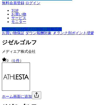
無料会員登録
ログイン
TOP
お買い物
サービス
モニター
サマーちょび宝くじ2026：対象広告
お買い物保証
ダウン報酬対象
＃ランク別ポイント増量
ジゼルゴルフ
メディエア株式会社
0
（
0 件
）
ホーム画面に追加