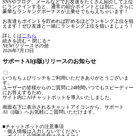
SNSやブログ、メールなどでお友達をたくさん紹介して上位
にランクインすると、通常の紹介ポイントとは別に、さらに
豪華なランキングボーナスが上乗せでもらえちゃいます！
お友達もポイントを貯めれば貯めるほどランキング上位を狙
えます！ぜひ友達と一緒にランキング上位を狙いましょう！
詳しくは
こちら
続きを読む
閉じる
NEW!
リリース
その他
2026年7月13日
サポートAI(β版)リリースのお知らせ
いつもちょびリッチをご利用いただきありがとうございま
す。
ユーザーの皆様からのご質問に24時間いつでもスピーディー
にお答えするため、
サイト内にAIチャットボットを導入いたしました。
画面右下に表示されるチャットアイコンから、サポート
AI（β版）へお気軽にご質問いただけます。
■チャットボットの注意事項
・個人情報は入力しないでください