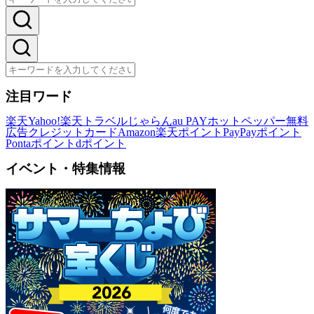
注目ワード
楽天
Yahoo!
楽天トラベル
じゃらん
au PAY
ホットペッパー
無料
広告
クレジットカード
Amazon
楽天ポイント
PayPayポイント
Pontaポイント
dポイント
イベント・特集情報