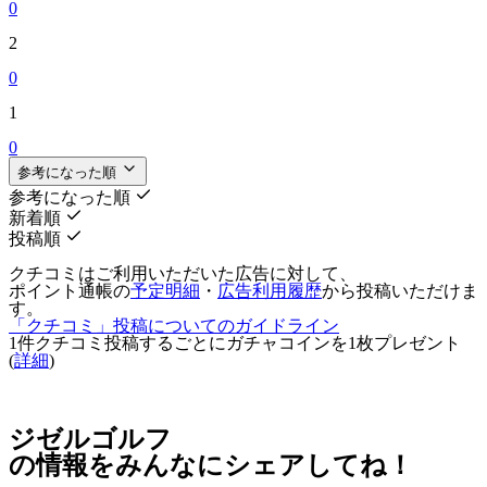
0
2
0
1
0
参考になった順
参考になった順
新着順
投稿順
クチコミはご利用いただいた広告に対して、
ポイント通帳の
予定明細
・
広告利用履歴
から投稿いただけま
す。
「クチコミ」投稿についてのガイドライン
1件クチコミ投稿するごとに
ガチャコインを1枚
プレゼント
(
詳細
)
ジゼルゴルフ
の情報をみんなにシェアしてね！