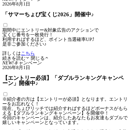
2026年8月1日
「サマーちょび宝くじ2026」開催中♪
期間中にエントリー&対象広告のアクションで
宝くじ番号を一枚発行！
利用すればするほど、ポイント当選確率UP⤴
是非ご参加ください♪
詳しくは
こちら
続きを読む
閉じる
NEW!
キャンペーン
2026年8月1日
【エントリー必須】「ダブルランキングキャンペ
ーン」開催中♪
※紹介者の方は【エントリーが必須】となります。エントリ
ーをお忘れなく！
現在、ちょびリッチでは紹介すればするほどボーナスがもら
える【ダブルランキングキャンペーン】を開催中！
今回のキャンペーンは、紹介したあなたもお友達もダブルで
嬉しいキャンペーンとなっています。