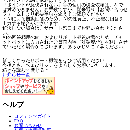
・ポイントの調査依頼はできません
「ポイントが反映されない」等の個別の調査依頼は、AIで
は対応できません。お手数ですが、従来通り【お問い合わせ
フォーム】より必要事項を添えてご依頼ください。
・AIによる自動回答のため、AIの性質上、不正確な回答を
出力する場合がございます。
解決しない場合は、サポート窓口までお問い合わせくださ
い。
AIの回答精度の向上およびサポート品質改善のため、チャ
ットボットに入力されたご質問内容（対話履歴）を利用させ
ていただく場合がございます。あらかじめご了承ください。
新しくなったサポート機能をぜひご活用ください
今後とも、ちょびリッチをよろしくお願いいたします。
続きを読む
閉じる
お知らせ一覧
ヘルプ
コンテンツガイド
FAQ
お問い合わせ